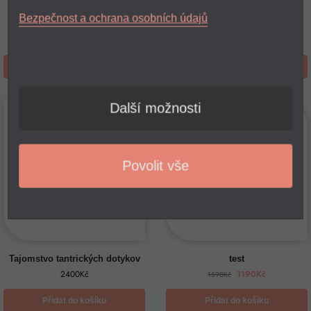
1990
Kč
3650
Kč
Flashdisk + online kurz +
Bezpečnost a ochrana osobních údajů
Masážní olej
2660
Kč
Přidat do košíku
Přidat do košíku
Další možnosti
-25%
Povolit vše
Tajomstvo tantrických dotykov
test
2400
Kč
1190
Kč
1590
Kč
Přidat do košíku
Přidat do košíku