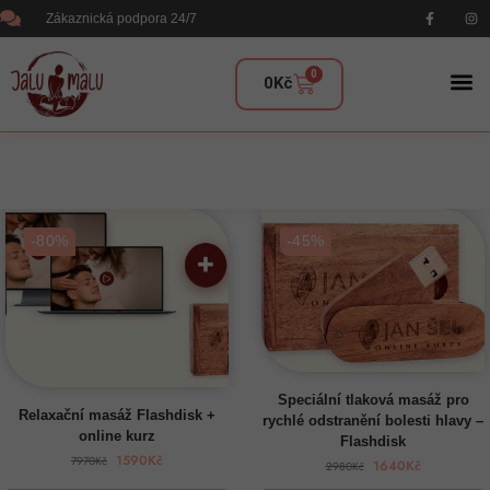
Zákaznická podpora 24/7
0
0
Kč
-80%
-45%
Speciální tlaková masáž pro
Relaxační masáž Flashdisk +
rychlé odstranění bolesti hlavy –
online kurz
Flashdisk
1590
Kč
7970
Kč
1640
Kč
2980
Kč