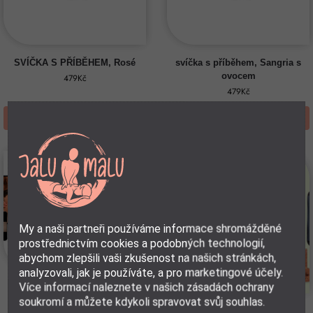
SVÍČKA S PŘÍBĚHEM, Rosé
svíčka s příběhem, Sangria s
ovocem
479
Kč
479
Kč
Přidat do košíku
Přidat do košíku
-45%
My a naši partneři používáme informace shromážděné
prostřednictvím cookies a podobných technologií,
abychom zlepšili vaši zkušenost na našich stránkách,
analyzovali, jak je používáte, a pro marketingové účely.
Více informací naleznete v našich zásadách ochrany
Tajemství tantrických doteků +
soukromí a můžete kdykoli spravovat svůj souhlas.
Masážní olej
Tajemství tantrických doteků