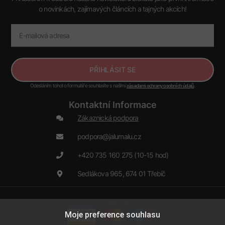
o novinkách, zajímavých článcích a tajných akcích!
PŘIHLÁSIT SE
Odesláním tohoto formuláře souhlasíte s našimi
.
zásadami ochrany osobních údajů
Kontaktní Informace
Zákaznická podpora
podpora@jalumalu.cz
+420 735 160 275 (10-15 hod)
Sedlákova 965, 674 01 Třebíč
© 2024 Pistacioo s.r.o.
Moje preference souhlasu