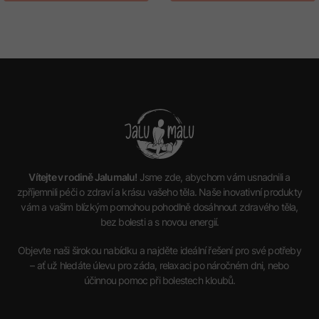
Vítejte v rodině Jalumalu!
Jsme zde, abychom vám usnadnili a
zpříjemnili péči o zdraví a krásu vašeho těla. Naše inovativní produkty
vám a vašim blízkým pomohou pohodlně dosáhnout zdravého těla,
bez bolesti a s novou energií.
Objevte naši širokou nabídku a najděte ideální řešení pro své potřeby
– ať už hledáte úlevu pro záda, relaxaci po náročném dni, nebo
účinnou pomoc při bolestech kloubů.