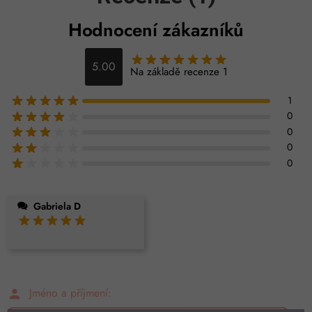
Hodnocení zákazníků
5.00
Na základě recenze 1
1
0
0
0
0
Gabriela D
Jméno a příjmení:
person