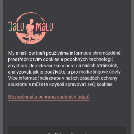
Email:
email
Hodnocení:
rate_review
My a naši partneři používáme informace shromážděné
prostřednictvím cookies a podobných technologií,
abychom zlepšili vaši zkušenost na našich stránkách,
analyzovali, jak je používáte, a pro marketingové účely.
Více informací naleznete v našich zásadách ochrany
soukromí a můžete kdykoli spravovat svůj souhlas.
Bezpečnost a ochrana osobních údajů
Zvolte své hodnocení (1 = špatná, 5 = vynikající)
★
★
★
★
★