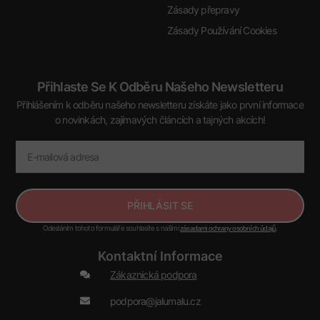
Zásady přepravy
Zásady Používání Cookies
Přihlaste Se K Odběru Našeho Newsletteru
Přihlášením k odběru našeho newsletteru získáte jako první informace
o novinkách, zajímavých článcích a tajných akcích!
PŘIHLÁSIT SE
Odesláním tohoto formuláře souhlasíte s našimi
.
zásadami ochrany osobních údajů
Kontaktní Informace
Zákaznická podpora
podpora@jalumalu.cz