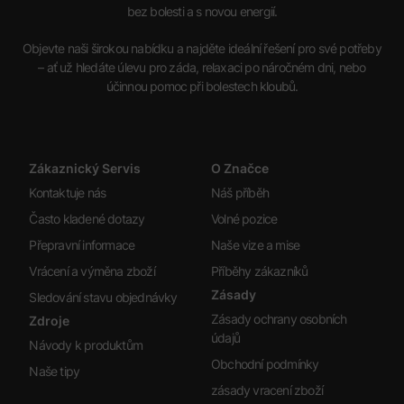
bez bolesti a s novou energií.
Objevte naši širokou nabídku a najděte ideální řešení pro své potřeby
– ať už hledáte úlevu pro záda, relaxaci po náročném dni, nebo
účinnou pomoc při bolestech kloubů.
Zákaznický Servis
O Značce
Kontaktuje nás
Náš příběh
Často kladené dotazy
Volné pozice
Přepravní informace
Naše vize a mise
Vrácení a výměna zboží
Příběhy zákazníků
Zásady
Sledování stavu objednávky
Zásady ochrany osobních
Zdroje
údajů
Návody k produktům
Obchodní podmínky
Naše tipy
zásady vracení zboží