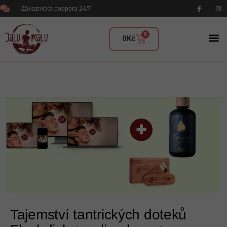
Zákaznická podpora 24/7
0
0
Kč
Tajemství tantrických doteků