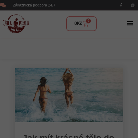
Zákaznická podpora 24/7
0
0
Kč
Jak mít krásné tělo do