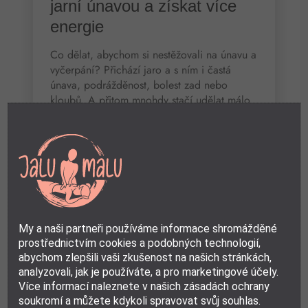
jarní únavou a získat více
energie
Co dělat, abychom si nestěžovali na únavu a
vyčerpání? Přichází jaro a s ním i častá
únava, podrážděnost, bolest zad nebo
kloubů. A přitom mnohdy stačí udělat málo
k tomu,
více »
My a naši partneři používáme informace shromážděné
prostřednictvím cookies a podobných technologií,
abychom zlepšili vaši zkušenost na našich stránkách,
analyzovali, jak je používáte, a pro marketingové účely.
Více informací naleznete v našich zásadách ochrany
soukromí a můžete kdykoli spravovat svůj souhlas.