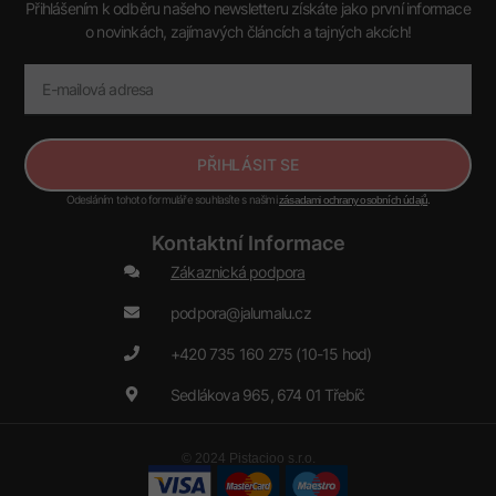
Přihlášením k odběru našeho newsletteru získáte jako první informace
o novinkách, zajímavých článcích a tajných akcích!
PŘIHLÁSIT SE
Odesláním tohoto formuláře souhlasíte s našimi
.
zásadami ochrany osobních údajů
Kontaktní Informace
Zákaznická podpora
podpora@jalumalu.cz
+420 735 160 275 (10-15 hod)
Sedlákova 965, 674 01 Třebíč
© 2024 Pistacioo s.r.o.