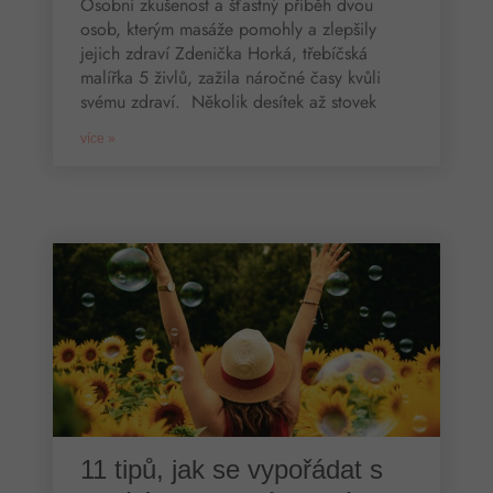
Osobní zkušenost a šťastný příběh dvou
osob, kterým masáže pomohly a zlepšily
jejich zdraví Zdenička Horká, třebíčská
malířka 5 živlů, zažila náročné časy kvůli
svému zdraví. Několik desítek až stovek
více »
11 tipů, jak se vypořádat s