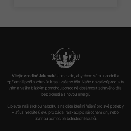
Vítejte v rodině Jalumalu!
Jsme zde, abychom vám usnadnili a
zpříjemnili péči o zdraví a krásu vašeho těla. Naše inovativní produkty
vám a vašim blízkým pomohou pohodlně dosáhnout zdravého těla,
bez bolesti a s novou energií.
Objevte naši širokou nabídku a najděte ideální řešení pro své potřeby
– ať už hledáte úlevu pro záda, relaxaci po náročném dni, nebo
účinnou pomoc při bolestech kloubů.