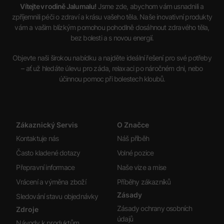
Vítejte v rodině Jalumalu!
Jsme zde, abychom vám usnadnili a
zpříjemnili péči o zdraví a krásu vašeho těla. Naše inovativní produkty
vám a vašim blízkým pomohou pohodlně dosáhnout zdravého těla,
bez bolesti a s novou energií.
Objevte naši širokou nabídku a najděte ideální řešení pro své potřeby
– ať už hledáte úlevu pro záda, relaxaci po náročném dni, nebo
účinnou pomoc při bolestech kloubů.
Zákaznický Servis
O Značce
Kontaktuje nás
Náš příběh
Často kladené dotazy
Volné pozice
Přepravní informace
Naše vize a mise
Vrácení a výměna zboží
Příběhy zákazníků
Zásady
Sledování stavu objednávky
Zásady ochrany osobních
Zdroje
údajů
Návody k produktům