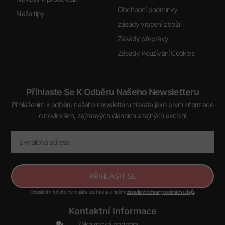
Obchodní podmínky
Naše tipy
zásady vracení zboží
Zásady přepravy
Zásady Používání Cookies
Přihlaste Se K Odběru Našeho Newsletteru
Přihlášením k odběru našeho newsletteru získáte jako první informace
o novinkách, zajímavých článcích a tajných akcích!
PŘIHLÁSIT SE
Odesláním tohoto formuláře souhlasíte s našimi
.
zásadami ochrany osobních údajů
Kontaktní Informace
Zákaznická podpora