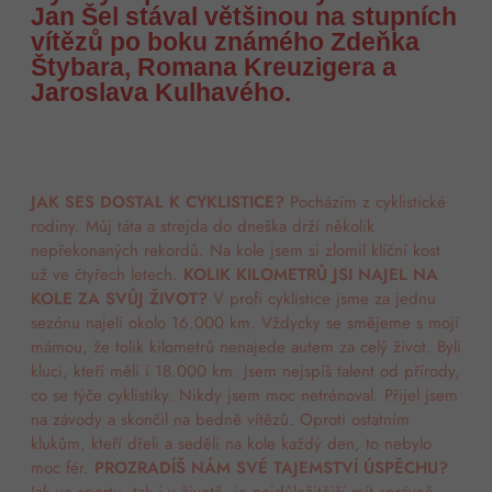
Jan Šel stával většinou na stupních
vítězů po boku známého Zdeňka
Štybara, Romana Kreuzigera a
Jaroslava Kulhavého.
JAK SES DOSTAL K CYKLISTICE?
Pocházím z cyklistické
rodiny. Můj táta a strejda do dneška drží několik
nepřekonaných rekordů. Na kole jsem si zlomil klíční kost
už ve čtyřech letech.
KOLIK KILOMETRŮ JSI NAJEL NA
KOLE ZA SVŮJ ŽIVOT?
V profi cyklistice jsme za jednu
sezónu najeli okolo 16.000 km. Vždycky se smějeme s mojí
mámou, že tolik kilometrů nenajede autem za celý život. Byli
kluci, kteří měli i 18.000 km. Jsem nejspíš talent od přírody,
co se týče cyklistiky. Nikdy jsem moc netrénoval. Přijel jsem
na závody a skončil na bedně vítězů. Oproti ostatním
klukům, kteří dřeli a seděli na kole každý den, to nebylo
moc fér.
PROZRADÍŠ NÁM SVÉ TAJEMSTVÍ ÚSPĚCHU?