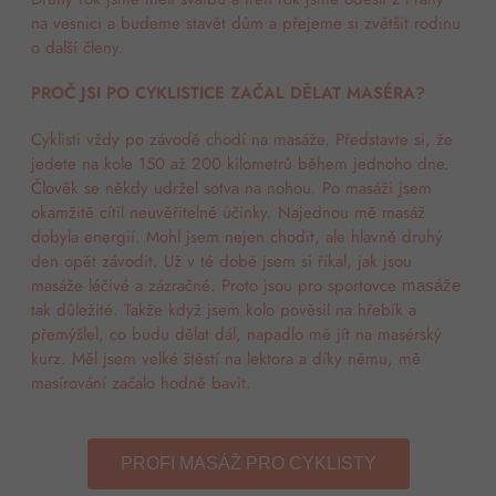
na vesnici a budeme stavět dům a přejeme si zvětšit rodinu
o další členy.
PROČ JSI PO CYKLISTICE ZAČAL DĚLAT MASÉRA?
Cyklisti vždy po závodě chodí na masáže. Představte si, že
jedete na kole 150 až 200 kilometrů během jednoho dne.
Člověk se někdy udržel sotva na nohou. Po masáži jsem
okamžitě cítil neuvěřitelné účinky. Najednou mě masáž
dobyla energií. Mohl jsem nejen chodit, ale hlavně druhý
den opět závodit. Už v té době jsem si říkal, jak jsou
masáže léčivé a zázračné. Proto jsou pro sportovce
masáže
tak důležité. Takže když jsem kolo pověsil na hřebík a
přemýšlel, co budu dělat dál, napadlo mě jít na masérský
kurz. Měl jsem velké štěstí na lektora a díky němu, mě
masírování začalo hodně bavit.
PROFI MASÁŽ PRO CYKLISTY