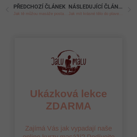
PŘEDCHOZÍ ČLÁNEK
NÁSLEDUJÍCÍ ČLÁNEK
Jak tě můžou masáže postavit na nohy a uzdravit tvé tělo
Jak mít krásné tělo do plavek? Zeštíhlující tělové zábaly odstraní celulitidu
Ukázková lekce
ZDARMA
Zajímá Vás jak vypadají naše
online kurzy masáží? Podívejte