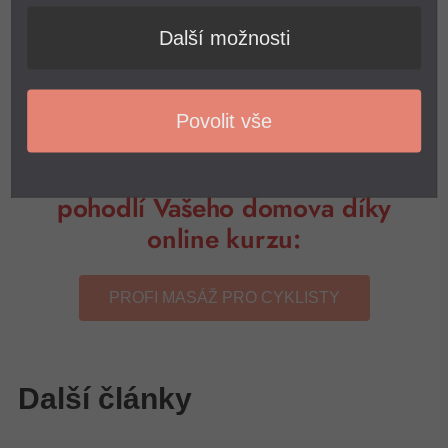
nějak ublížili, důležité je dodržet pravidlo – směr
masírování je vždy k srdci, aby jste krev směřovali právě do
Další možnosti
srdce. Říká se tomu dostředivý směr
, snažíme se
masáže
vyvíjet tlak do středu těla.
Povolit vše
Naučte se masírovat tělo v
pohodlí Vašeho domova díky
online kurzu:
PROFI MASÁŽ PRO CYKLISTY
Další články