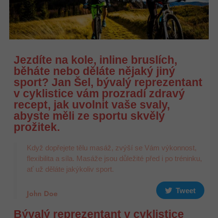
Jezdíte na kole, inline bruslích,
běháte nebo děláte nějaký jiný
sport? Jan Šel, bývalý reprezentant
v cyklistice vám prozradí zdravý
recept, jak uvolnit vaše svaly,
abyste měli ze sportu skvělý
prožitek.
Když dopřejete tělu masáž, zvýší se Vám výkonnost,
flexibilita a síla. Masáže jsou důležité před i po tréninku,
ať už děláte jakýkoliv sport.
Tweet
John Doe
Bývalý reprezentant v cyklistice