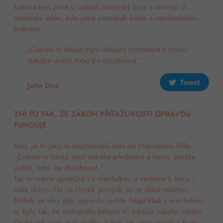
kamarádem jsme si udělali masérský kurz a otevřeli si
masérský salón, kde jsme pomáhali lidem s nejrůznějšími
bolestmi.
„Cokoliv si lidská mysl dokáže představit a čemu
dokáže uvěřit, toho lze dosáhnout.“
Tweet
John Doe
ZNÍ TO TAK, ŽE ZÁKON PŘITAŽLIVOSTI OPRAVDU
FUNGUJE
Ano, je to jako ta nejznámější věta od Napoleona Hilla.
„Cokoliv si lidská mysl dokáže představit a čemu dokáže
uvěřit, toho lze dosáhnout.“
Tak to máme společně i s manželkou a vedeme k tomu i
naše dcery.
Na co člověk pomyslí, to se stává realitou.
Někdy se věci dějí opravdu rychle. Například s manželkou
to bylo tak, že otěhotněla během tří měsíců našeho vztahu.
Druhý rok jsme měli svatbu a třetí rok jsme odešli z Prahy