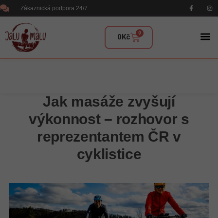
Zákaznická podpora 24/7
0
0
Kč
Jak masáže zvyšují
výkonnost – rozhovor s
reprezentantem ČR v
cyklistice