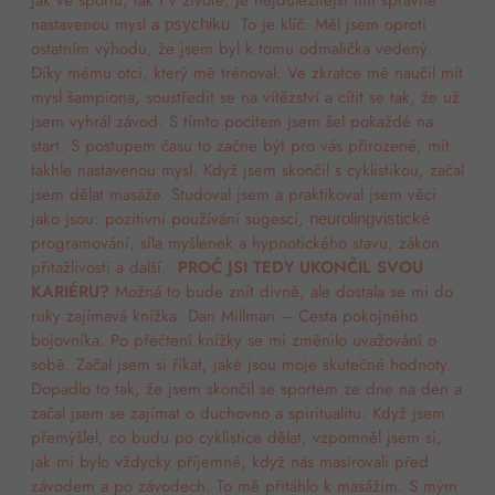
Jak ve sportu, tak i v životě, je nejdůležitější mít správně
nastavenou mysl a
. To je klíč. Měl jsem oproti
psychiku
ostatním výhodu, že jsem byl k tomu odmalička vedený.
Díky mému otci, který mě trénoval. Ve zkratce mě naučil mít
mysl šampiona, soustředit se na vítězství a cítit se tak, že už
jsem vyhrál závod. S tímto pocitem jsem šel pokaždé na
start. S postupem času to začne být pro vás přirozené, mít
takhle nastavenou mysl. Když jsem skončil s cyklistikou, začal
jsem dělat masáže. Studoval jsem a praktikoval jsem věci
jako jsou: pozitivní používání sugescí,
neurolingvistické
programování, síla myšlenek a hypnotického stavu, zákon
přitažlivosti a další.
PROČ JSI TEDY UKONČIL SVOU
KARIÉRU?
Možná to bude znít divně, ale
dostala se mi do
ruky zajímavá knížka:
Dan Millman – Cesta pokojného
bojovníka. Po přečtení knížky se mi změnilo uvažování o
sobě. Začal jsem si říkat, jaké jsou moje skutečné hodnoty.
Dopadlo to tak, že jsem skončil se sportem ze dne na den a
začal jsem se zajímat o duchovno a spiritualitu. Když jsem
přemýšlel, co budu po cyklistice dělat, vzpomněl jsem si,
jak mi bylo vždycky příjemné, když nás masírovali před
závodem a po závodech. To mě přitáhlo k masážím. S mým