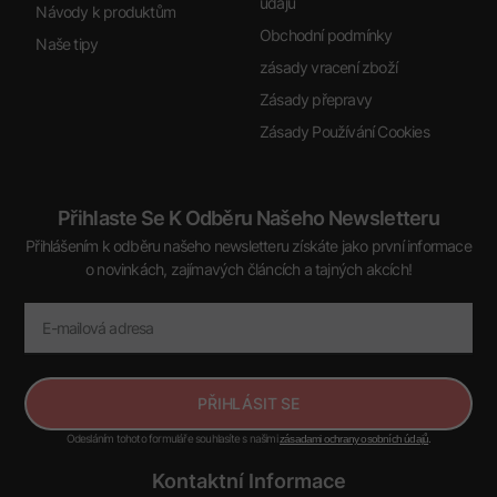
údajů
Návody k produktům
Obchodní podmínky
Naše tipy
zásady vracení zboží
Zásady přepravy
Zásady Používání Cookies
Přihlaste Se K Odběru Našeho Newsletteru
Přihlášením k odběru našeho newsletteru získáte jako první informace
o novinkách, zajímavých článcích a tajných akcích!
PŘIHLÁSIT SE
Odesláním tohoto formuláře souhlasíte s našimi
.
zásadami ochrany osobních údajů
Kontaktní Informace