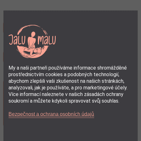
Jméno a příjmení:
person
Email:
email
My a naši partneři používáme informace shromážděné
Hodnocení:
rate_review
prostřednictvím cookies a podobných technologií,
abychom zlepšili vaši zkušenost na našich stránkách,
analyzovali, jak je používáte, a pro marketingové účely.
Více informací naleznete v našich zásadách ochrany
soukromí a můžete kdykoli spravovat svůj souhlas.
Bezpečnost a ochrana osobních údajů