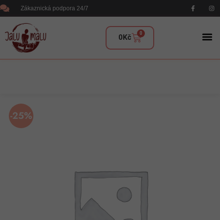
Zákaznická podpora 24/7
0
0
Kč
-25%