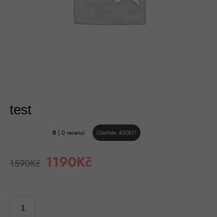
test
0
| 0 recenzí
Ušetřete
400
Kč
!
1190
Kč
1590
Kč