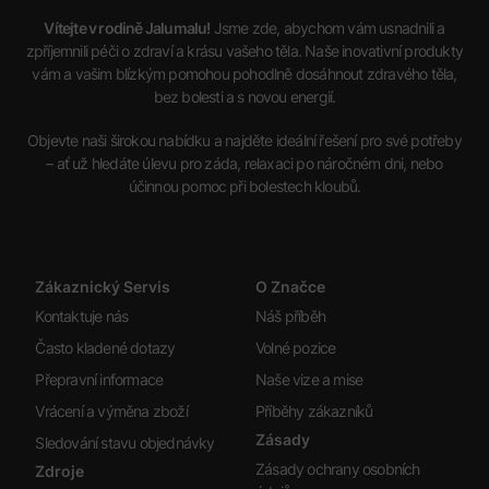
Vítejte v rodině Jalumalu!
Jsme zde, abychom vám usnadnili a
zpříjemnili péči o zdraví a krásu vašeho těla. Naše inovativní produkty
vám a vašim blízkým pomohou pohodlně dosáhnout zdravého těla,
bez bolesti a s novou energií.
Objevte naši širokou nabídku a najděte ideální řešení pro své potřeby
– ať už hledáte úlevu pro záda, relaxaci po náročném dni, nebo
účinnou pomoc při bolestech kloubů.
Zákaznický Servis
O Značce
Kontaktuje nás
Náš příběh
Často kladené dotazy
Volné pozice
Přepravní informace
Naše vize a mise
Vrácení a výměna zboží
Příběhy zákazníků
Zásady
Sledování stavu objednávky
Zásady ochrany osobních
Zdroje