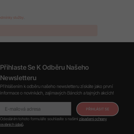
.
dmínky služby
Přihlaste Se K Odběru Našeho
Newsletteru
Přihlášením k odběru našeho newsletteru získáte jako první
informace o novinkách, zajímavých článcích a tajných akcích!
PŘIHLÁSIT SE
Odesláním tohoto formuláře souhlasíte s našimi
zásadami ochrany
.
osobních údajů