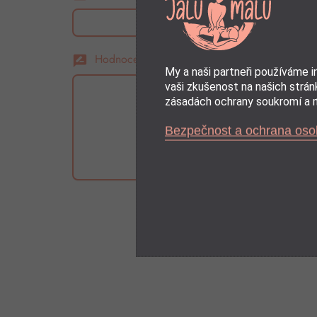
Hodnocení:
rate_review
My a naši partneři používáme 
vaši zkušenost na našich stránk
zásadách ochrany soukromí a m
Bezpečnost a ochrana oso