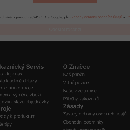
sou chráněny pomocí reCAPTCHA a Google, platí
a
Zásady ochrany osobních údajů
Po
Odeslat recenzi
kaznický Servis
O Značce
taktuje nás
Náš příběh
to kladené dotazy
Volné pozice
pravní informace
Naše vize a mise
cení a výměna zboží
Příběhy zákazníků
dování stavu objednávky
Zásady
roje
Zásady ochrany osobních údajů
vody k produktům
Obchodní podmínky
e tipy
zásady vracení zboží