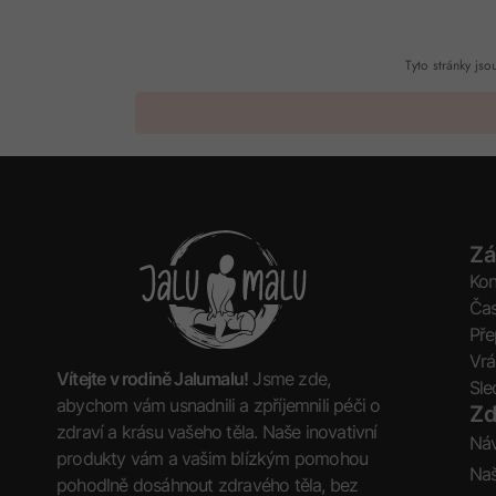
Tyto stránky j
Zá
Kon
Čas
Pře
Vrá
Vítejte v rodině Jalumalu!
Jsme zde,
Sle
abychom vám usnadnili a zpříjemnili péči o
Zd
zdraví a krásu vašeho těla. Naše inovativní
Ná
produkty vám a vašim blízkým pomohou
Naš
pohodlně dosáhnout zdravého těla, bez