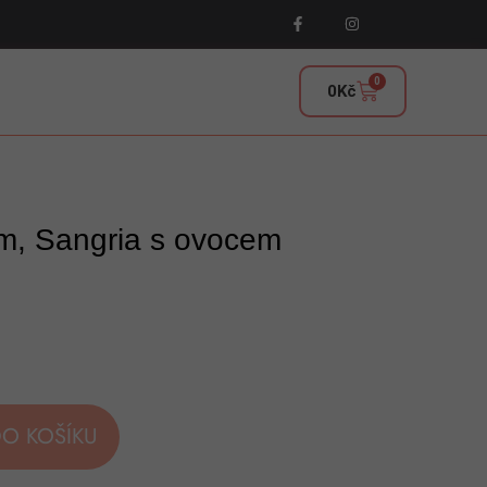
0
0
Kč
em, Sangria s ovocem
DO KOŠÍKU