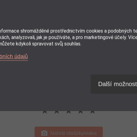
informace shromážděné prostřednictvím cookies a podobných tec
ách, analyzovali, jak je používáte, a pro marketingové účely. Víc
ůžete kdykoli spravovat svůj souhlas.
bních údajů
Další možnost
Zvolte své hodnocení (1 = špatná, 5 = vynikající)
★
★
★
★
★
photo_camera
Nahrát obrázky/videa