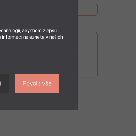
hnologií, abychom zlepšili
e informací naleznete v našich
i
Povolit vše