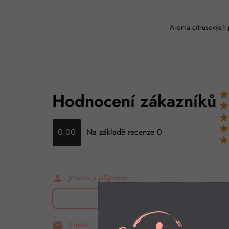
Aroma citrusových p
Hodnocení zákazníků
0.00
Na základě recenze 0
Jméno a příjmení:
person
Email:
email