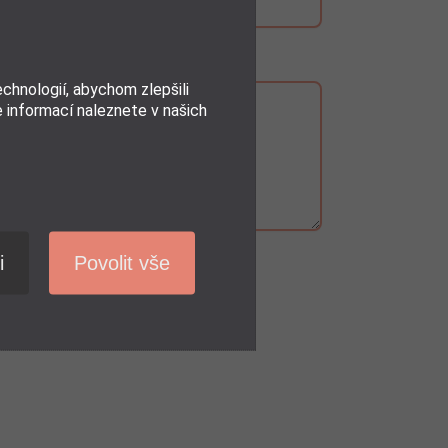
hnologií, abychom zlepšili
e informací naleznete v našich
i
Povolit vše