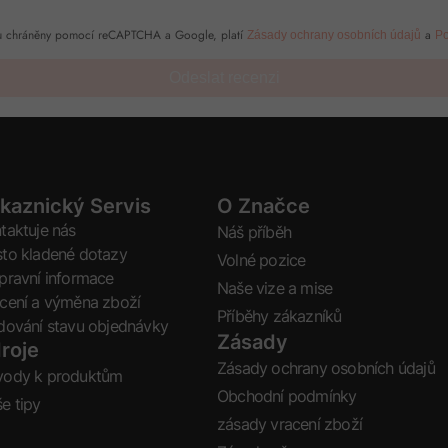
sou chráněny pomocí reCAPTCHA a Google, platí
a
Zásady ochrany osobních údajů
Po
Odeslat recenzi
kaznický Servis
O Značce
taktuje nás
Náš příběh
to kladené dotazy
Volné pozice
pravní informace
Naše vize a mise
cení a výměna zboží
Příběhy zákazníků
dování stavu objednávky
Zásady
roje
Zásady ochrany osobních údajů
vody k produktům
Obchodní podmínky
e tipy
zásady vracení zboží