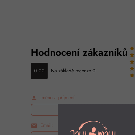
Hodnocení zákazníků
0.00
Na základě recenze 0
Jméno a příjmení:
person
Email:
email