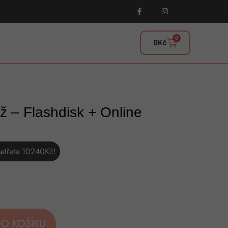
0
0
Kč
 – Flashdisk + Online
etřete
10240
Kč
!
DO KOŠÍKU