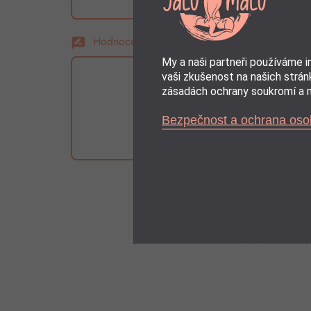
Hodnocení:
rate_review
My a naši partneři používáme 
vaši zkušenost na našich stránk
zásadách ochrany soukromí a m
Bezpečnost a ochrana oso