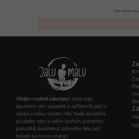
Tyto stránky j
Zá
Kon
Čas
Pře
Vrá
Vítejte v rodině Jalumalu!
Jsme zde,
Sle
abychom vám usnadnili a zpříjemnili péči o
Zd
zdraví a krásu vašeho těla. Naše inovativní
Ná
produkty vám a vašim blízkým pomohou
Naš
pohodlně dosáhnout zdravého těla, bez
bolesti a s novou energií.