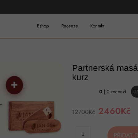
Eshop
Recenze
Kontakt
Partnerská masáž
kurz
0
| 0 recenzí
Uš
2460
Kč
12700
Kč
PŘIDAT 