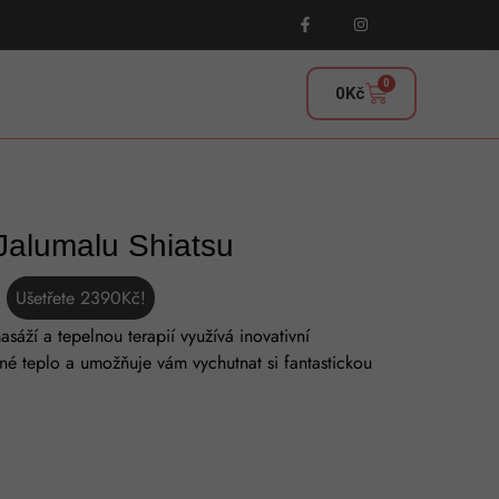
0
0
Kč
Jalumalu Shiatsu
Ušetřete
2390
Kč
!
sáží a tepelnou terapií využívá inovativní
mné teplo a umožňuje vám vychutnat si fantastickou