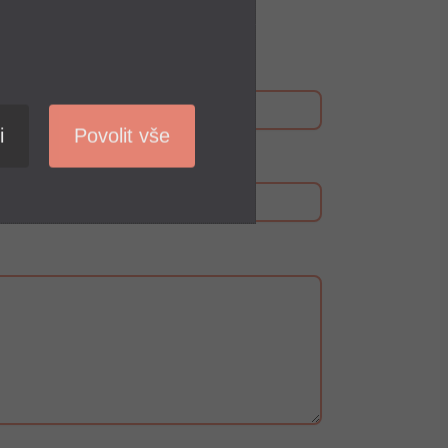
i
Povolit vše