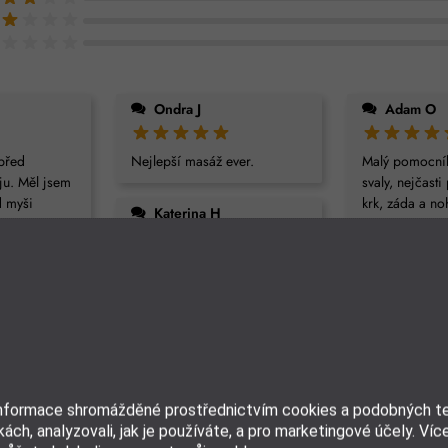
Ondra J
Adam O
 před
Nejlepší masáž ever.
Malý pomocní
ju. Měl jsem
svaly, nejčast
d myši
krk, záda a no
Katerina H
chvílemi mne
doporučit, za t
é bolesti, ani
super!
Prijemna vychytavka,
Více
prijemny relax.
Petra L
Natalie K
Bezvadný, vel
od profi
zpracování, p
Používám na více částí těla,
adi (ale to
dotek. Krásně 
na lýtka je obzvlášť příjemný.
informace shromážděné prostřednictvím cookies a podobných tec
ka) Pro
svaly.
Doporučuji
ách, analyzovali, jak je používáte, a pro marketingové účely. Víc
podstate