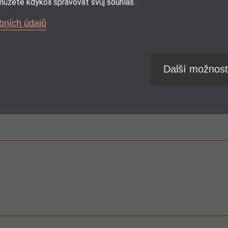
ůžete kdykoli spravovat svůj souhlas.
bních údajů
Další možnost