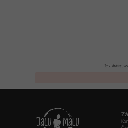
Tyto stránky j
Zá
Kon
Čas