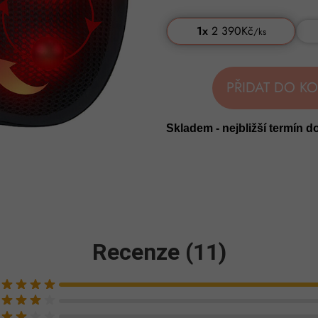
1x
2 390Kč
/
ks
PŘIDAT DO KO
Skladem - nejbližší termín d
Recenze (11)