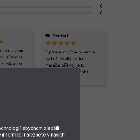
0
0
Denisa L
k na unavené
S přítelem trpíme bolestma
i používám na
zad už několik let. tento
hy. Můžu jen
masážní přístroj je to
uto cenu fakt
nejlepší, co jsme mohli
zakoupit
mi příjemný
říjemný na
uvolní krční
hnologií, abychom zlepšili
e informací naleznete v našich