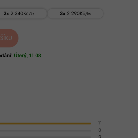
2x
2 340Kč
3x
2 290Kč
/
ks
/
ks
ŠÍKU
odání:
Úterý, 11.08.
11
0
0