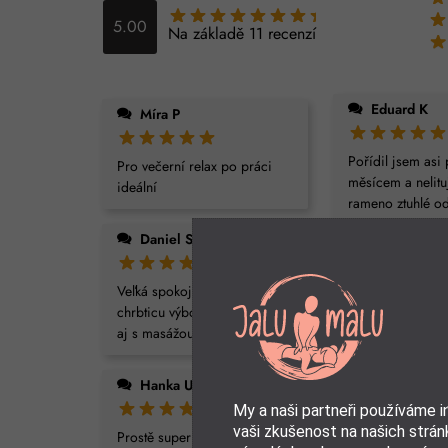
5.00
Na základě 11 recenzí
Eduard K
Míra P
Pořídil jsem asi
Pro večerní relax po práci
měsícem a nelitu
ideální
rameno ztuhlé o
(pracuju v IT) a 
Daniel S
braly nesnesiteln
ibalgin příliš
...
Veľká spokojnosť, na krčnú
chrbticu výborný, ale pomôže
Tomáš K
aj s masážou chrbta a nôh.
Klasickou masaz 
Hanka U
masera to nenahr
My a naši partneři používáme 
snad nikdo nece
vaši zkušenost na našich stránk
domaci pouzit v 
Prostě super