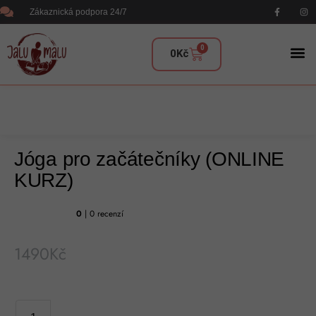
Zákaznická podpora 24/7
0
0
Kč
Jóga pro začátečníky (ONLINE
KURZ)
0
| 0 recenzí
1490
Kč