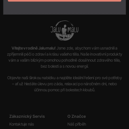
Vítejte v rodině Jalumalu!
Jsme zde, abychom vám usnadnili a
zpříjemnili péči o zdraví a krásu vašeho těla. Naše inovativní produkty
vám a vašim blízkým pomohou pohodlně dosáhnout zdravého těla,
bez bolesti a s novou energií.
Objevte naši širokou nabídku a najděte ideální řešení pro své potřeby
– ať už hledáte úlevu pro záda, relaxaci po náročném dni, nebo
účinnou pomoc při bolestech kloubů.
Zákaznický Servis
O Značce
Kontaktuje nás
Náš příběh