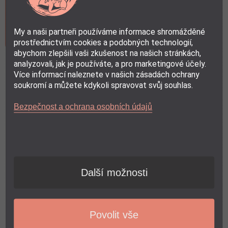
My a naši partneři používáme informace shromážděné
prostřednictvím cookies a podobných technologií,
abychom zlepšili vaši zkušenost na našich stránkách,
analyzovali, jak je používáte, a pro marketingové účely.
Zvolte své hodnocení (1 = špatná, 5 = vynikající)
Více informací naleznete v našich zásadách ochrany
soukromí a můžete kdykoli spravovat svůj souhlas.
★
★
★
★
★
Bezpečnost a ochrana osobních údajů
photo_camera
Nahrát obrázky/videa
Další možnosti
Tyto stránky jsou chráněny pomocí reCAPTCHA a Google, platí
Zásady ochrany
a
.
osobních údajů
Podmínky služby
Odeslat recenzi
Povolit vše