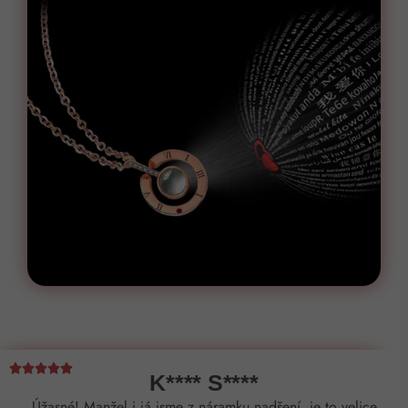





K**** S****
Úžasné! Manžel i já jsme z náramku nadšení, je to velice