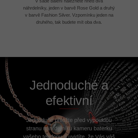
V sadě balení naleznete hned dva
náhrdelníky, jeden v barvě Rose Gold a druhý
v barvě Fashion Silver. Vzpomínku jeden na
druhého, tak budete mít oba dva.
Jednoduché a
efektivní
Jednoduše přiložte před vypouklou
stranu náhrdelníku kameru baterku
vašeho telefonu a uvidíte, že Vás váš