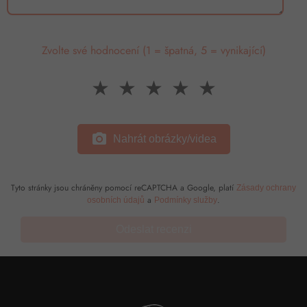
Zvolte své hodnocení (1 = špatná, 5 = vynikající)
★
★
★
★
★
photo_camera
Nahrát obrázky/videa
Tyto stránky jsou chráněny pomocí reCAPTCHA a Google, platí
Zásady ochrany
a
.
osobních údajů
Podmínky služby
Odeslat recenzi