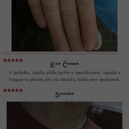





E** Č****
V pořádku, zásilka přišla rychle a nepoškozená, vypadá a
funguje to přesně jako na obrázku, takže jsem spokojená.





S*****
Za mě naprosto v pořádku :) je to krasné