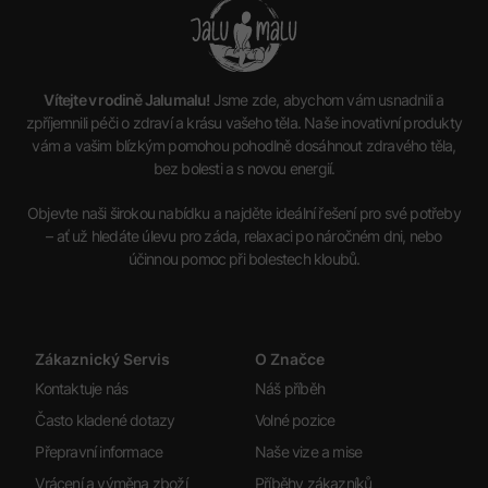
Vítejte v rodině Jalumalu!
Jsme zde, abychom vám usnadnili a
zpříjemnili péči o zdraví a krásu vašeho těla. Naše inovativní produkty
vám a vašim blízkým pomohou pohodlně dosáhnout zdravého těla,
bez bolesti a s novou energií.
Objevte naši širokou nabídku a najděte ideální řešení pro své potřeby
– ať už hledáte úlevu pro záda, relaxaci po náročném dni, nebo
účinnou pomoc při bolestech kloubů.
Zákaznický Servis
O Značce
Kontaktuje nás
Náš příběh
Často kladené dotazy
Volné pozice
Přepravní informace
Naše vize a mise
Vrácení a výměna zboží
Příběhy zákazníků