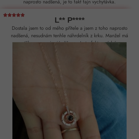
naprosto nadšená, je to fakt fajn vychytávka.





L** P****
Dostala jsem to od mého přítele a jsem z toho naprosto
nadšená, nesudnám tenhle náhrdelník z krku. Manžel má
střibrnou verzi a já růžovou.Je to fakt parádní.