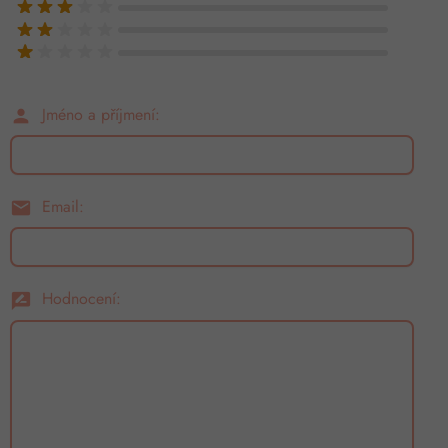
Jméno a příjmení:
person
Email:
email
Hodnocení:
rate_review