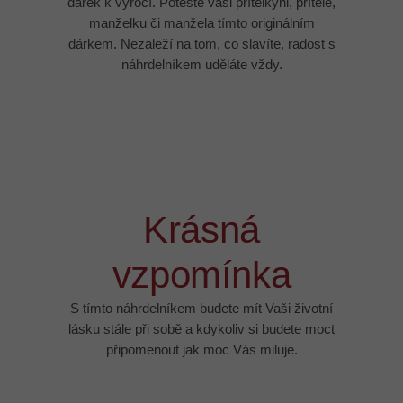
dárek k výročí. Potěšte vaši přítelkyni, přítele,
manželku či manžela tímto originálním
dárkem. Nezaleží na tom, co slavíte, radost s
náhrdelníkem uděláte vždy.
Krásná
vzpomínka
S tímto náhrdelníkem budete mít Vaši životní
lásku stále při sobě a kdykoliv si budete moct
připomenout jak moc Vás miluje.