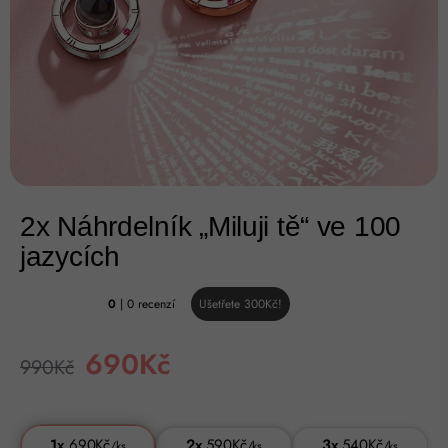
2x Náhrdelník „Miluji tě“ ve 100
jazycích
0
| 0 recenzí
Ušetřete
300
Kč
!
690Kč
990Kč
1x
690Kč
2x
590Kč
3x
540Kč
/
ks
/
ks
/
ks