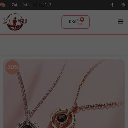
Zákaznická podpora 24/7
0
0
Kč
-30%