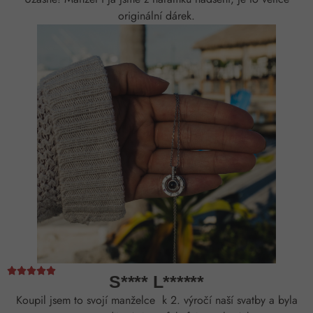
originální dárek.





S**** L******
Koupil jsem to svojí manželce k 2. výročí naší svatby a byla