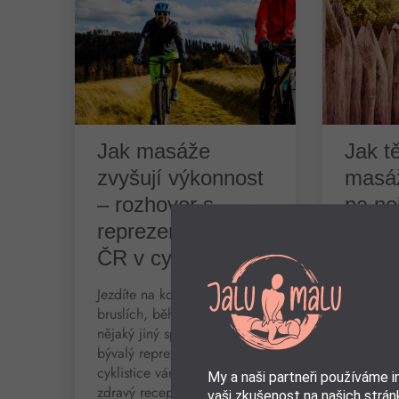
Jak masáže
Jak t
zvyšují výkonnost
masáž
– rozhovor s
na no
reprezentantem
tvé tě
ČR v cyklistice
Osobní z
příběh d
Jezdíte na kole, inline
masáže p
bruslích, běháte nebo děláte
jejich z
nějaký jiný sport? Jan Šel,
třebíčská
bývalý reprezentant v
zažila ná
cyklistice vám prozradí
My a naši partneři používáme 
svému zd
zdravý recept, jak uvolnit
vaši zkušenost na našich stránk