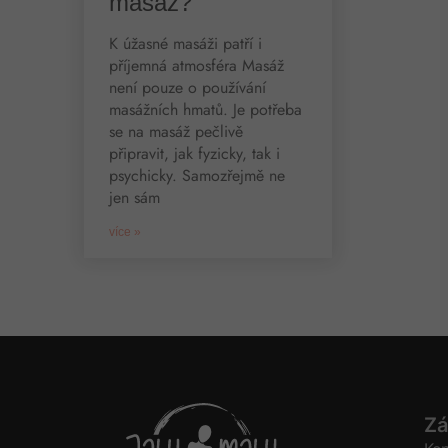
masáž?
K úžasné masáži patří i
příjemná atmosféra Masáž
není pouze o používání
masážních hmatů. Je potřeba
se na masáž pečlivě
připravit, jak fyzicky, tak i
psychicky. Samozřejmě ne
jen sám
více »
Zá