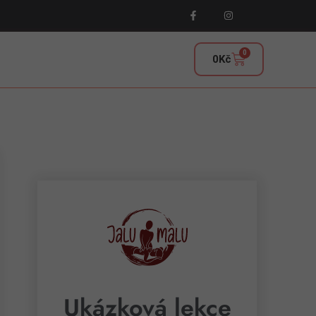
0
0
Kč
Ukázková lekce