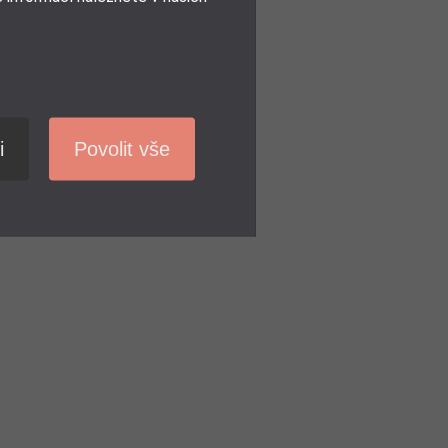
i
Povolit vše