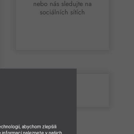
nebo nás sledujte na
sociálních sítích
@jalumalu
hnologií, abychom zlepšili
e informací naleznete v našich