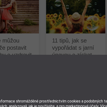
ě můžou
11 tipů, jak se
e postavit
vypořádat s jarní
hy a uzdravit
únavou a získat
lo
více energie
kušenost a šťastný
Co dělat, abychom si
vou osob, kterým
nestěžovali na únavu a
omohly a zlepšily
vyčerpání? Přichází jaro a s
draví Zdenička Horká,
ním i častá únava,
 malířka 5 živlů,
podrážděnost, bolest zad
ročné časy kvůli
nebo kloubů. A přitom
informace shromážděné prostřednictvím cookies a podobných tec
raví. Několik
mnohdy stačí udělat málo k
ách, analyzovali, jak je používáte, a pro marketingové účely. Víc