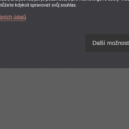
ž stovek
tomu,
ůžete kdykoli spravovat svůj souhlas.
více »
bních údajů
Další možnost