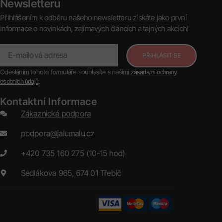
Newsletteru
Přihlášením k odběru našeho newsletteru získáte jako první
informace o novinkách, zajímavých článcích a tajných akcích!
PŘIHLÁSIT SE
Odesláním tohoto formuláře souhlasíte s našimi
zásadami ochrany
.
osobních údajů
Kontaktní Informace
Zákaznická podpora
podpora@jalumalu.cz
+420 735 160 275 (10-15 hod)
Sedlákova 965, 674 01 Třebíč