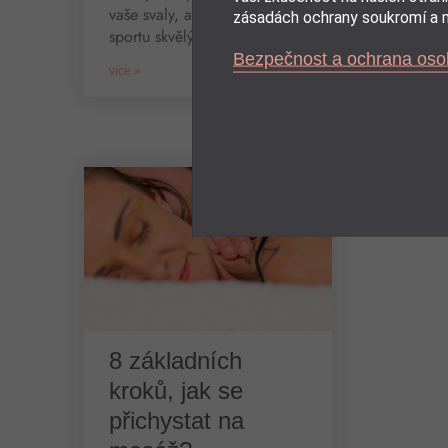
desítek a
vaše svaly, abyste měli ze
zásadách ochrany soukromí a m
sportu skvělý
více »
Bezpečnost a ochrana oso
více »
8 základních
kroků, jak se
přichystat na