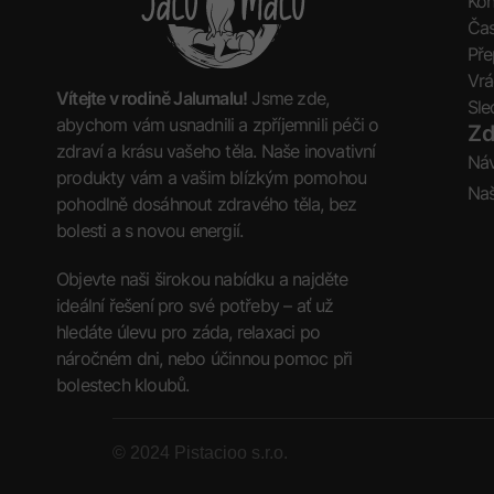
Kon
Čas
Pře
Vrá
Vítejte v rodině Jalumalu!
Jsme zde,
Sle
abychom vám usnadnili a zpříjemnili péči o
Zd
zdraví a krásu vašeho těla. Naše inovativní
Ná
produkty vám a vašim blízkým pomohou
Naš
pohodlně dosáhnout zdravého těla, bez
bolesti a s novou energií.
Objevte naši širokou nabídku a najděte
ideální řešení pro své potřeby – ať už
hledáte úlevu pro záda, relaxaci po
náročném dni, nebo účinnou pomoc při
bolestech kloubů.
© 2024 Pistacioo s.r.o.