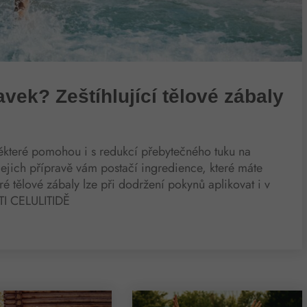
avek? Zeštíhlující tělové zábaly
ěkteré pomohou i s redukcí přebytečného tuku na
 jejich přípravě vám postačí ingredience, které máte
é tělové zábaly lze při dodržení pokynů aplikovat i v
I CELULITIDĚ