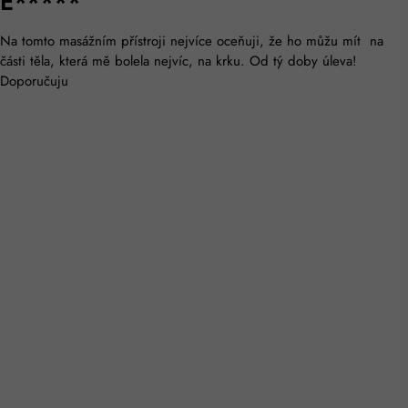
Přihlaste Se K Odběru Našeho Newsletteru
Přihlášením k odběru našeho newsletteru získáte jako první informace
o novinkách, zajímavých článcích a tajných akcích!
PŘIHLÁSIT SE
Odesláním tohoto formuláře souhlasíte s našimi
.
zásadami ochrany osobních údajů
Kontaktní Informace
Zákaznická podpora
podpora@jalumalu.cz
+420 735 160 275 (10-15 hod)
Sedlákova 965, 674 01 Třebíč