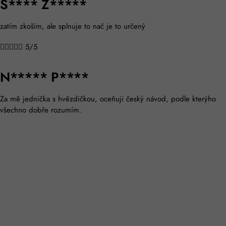
Š**** Z*****
zatím zkoším, ale splnuje to nač je to určený





5/5
N***** P****
Za mě jednička s hvězdičkou, oceňuji český návod, podle kterýho
všechno dobře rozumím.





5/5
K******* V******
Prijemny relax, super je, že se da pripnout kdekoliv. Hodne super je
vyhrivani, hlavne ted v zime, beru si ho do kanclu