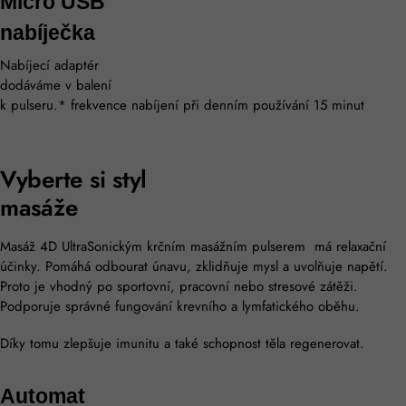
Micro USB
nabíječka
Nabíjecí adaptér
dodáváme v balení
k pulseru.* frekvence nabíjení při denním používání 15 minut
Vyberte si styl
masáže
Masáž 4D UltraSonickým krčním masážním pulserem má relaxační
účinky. Pomáhá odbourat únavu, zklidňuje mysl a uvolňuje napětí.
Proto je vhodný po sportovní, pracovní nebo stresové zátěži.
Podporuje správné fungování krevního a lymfatického oběhu.
Díky tomu zlepšuje imunitu a také schopnost těla regenerovat.
Automat