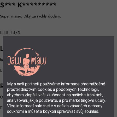
S*** K*********
Super masér. Díky za rychlý dodání.





4/5
L**** P********
funguje dobře, vyhřívání je velmi příjemné.





5/5
R***** V****
My a naši partneři používáme informace shromážděné
prostřednictvím cookies a podobných technologií,
abychom zlepšili vaši zkušenost na našich stránkách,
Opravdu příjemný na krku, je z příjemnýho materiálu.
analyzovali, jak je používáte, a pro marketingové účely.
Více informací naleznete v našich zásadách ochrany





5/5
soukromí a můžete kdykoli spravovat svůj souhlas.