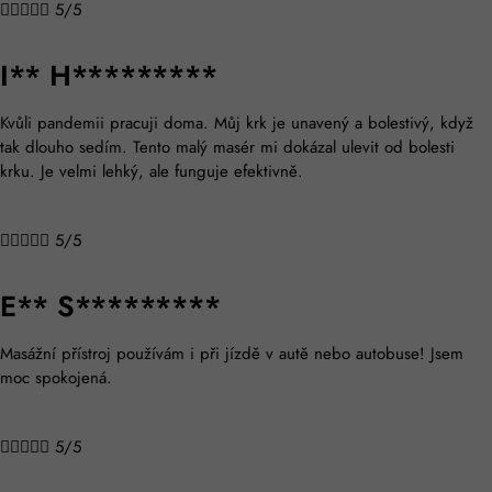





5/5
I** H*********
Kvůli pandemii pracuji doma. Můj krk je unavený a bolestivý, když
tak dlouho sedím. Tento malý masér mi dokázal ulevit od bolesti
krku. Je velmi lehký, ale funguje efektivně.





5/5
E** S*********
Masážní přístroj používám i při jízdě v autě nebo autobuse! Jsem
moc spokojená.





5/5