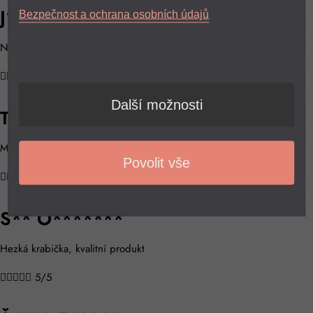
J** P****
Bezpečnost a ochrana osobních údajů
Nemám nic, co bych vytkl





5/5
Další možnosti
T** P********
Musím koupit další, manželka mi ho vzala 🙂
Povolit vše





4/5
S** O*******
Hezká krabička, kvalitní produkt





5/5