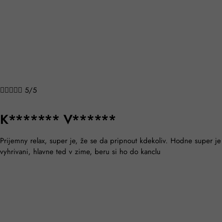
T**** P****





5/5
Mám modrého a nosím ho i do kanclu.





5/5
T****** K*****
úžasné. jsem spokojená velmi.





5/5
E*****