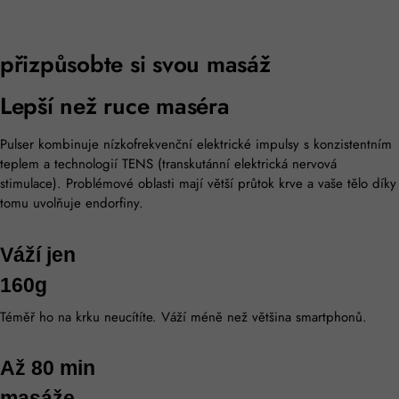
přizpůsobte si svou masáž
Lepší než ruce maséra
Pulser kombinuje nízkofrekvenční elektrické impulsy s konzistentním
teplem a technologií TENS (transkutánní elektrická nervová
stimulace). Problémové oblasti mají větší průtok krve a vaše tělo díky
tomu uvolňuje endorfiny.
Váží jen
160g
Téměř ho na krku neucítíte. Váží méně než většina smartphonů.
Až 80 min
masáže