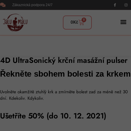
Zákaznická podpora 24/7
0
0
Kč
4D UltraSonický krční masážní pulser
Řekněte sbohem bolesti za krkem
Uvolněte okamžitě ztuhlý krk a zmírněte bolest zad za méně než 30
dní. Kdekoliv. Kdykoliv.
Ušetříte 50% (do 10. 12. 2021)