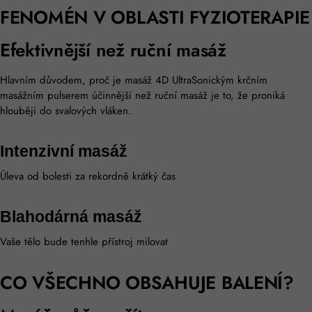
FENOMÉN V OBLASTI FYZIOTERAPIE
Efektivnější než ruční masáž
Hlavním důvodem, proč je masáž 4D UltraSonickým krčním
masážním pulserem účinnější než ruční masáž je to, že proniká
hlouběji do svalových vláken.
Intenzivní masáž
Úleva od bolesti za rekordně krátký čas
Blahodárná masáž
Vaše tělo bude tenhle přístroj milovat
CO VŠECHNO OBSAHUJE BALENÍ?