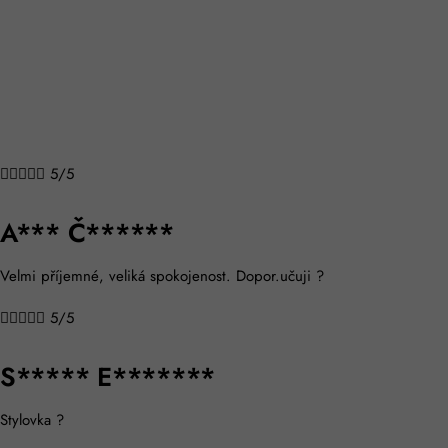
Na tomto masážním přístroji nejvíce oceňuji, že ho můžu mít na
části těla, která mě bolela nejvíc, na krku. Od tý doby úleva!
Doporučuju