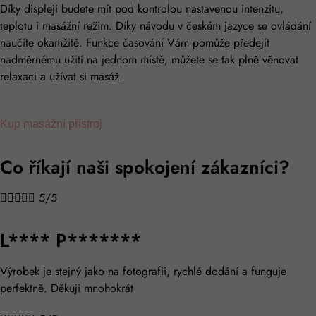
Díky displeji budete mít pod kontrolou nastavenou intenzitu,
teplotu i masážní režim. Díky návodu v českém jazyce se ovládání
naučíte okamžitě. Funkce časování Vám pomůže předejít
nadměrnému užití na jednom místě, můžete se tak plně věnovat
relaxaci a užívat si masáž.
Kup masážní přístroj
Co říkají naši spokojení zákazníci?





5/5
L**** P*******
Výrobek je stejný jako na fotografii, rychlé dodání a funguje
perfektně. Děkuji mnohokrát