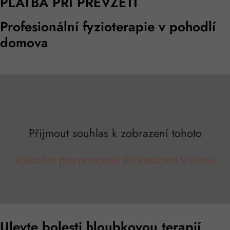
PLATBA PŘI PŘEVZETÍ
Profesionální fyzioterapie v pohodlí
domova
Přijmout souhlas k zobrazení tohoto
Klikněte pro povolení Embedded Videos
Ulevte bolesti hloubkovou terapií