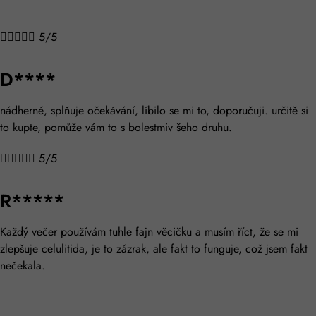





5/5
D****
nádherné, splňuje očekávání, líbilo se mi to, doporučuji. určitě si
to kupte, pomůže vám to s bolestmiv šeho druhu.





5/5
R*****
Každý večer používám tuhle fajn věcičku a musím říct, že se mi
zlepšuje celulitida, je to zázrak, ale fakt to funguje, což jsem fakt
nečekala.