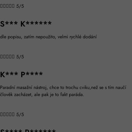





5/5
S*** K******
dle popisu, zatím nepoužito, velmi rychlé dodání





5/5
K*** P****
Paradní masažní nástroj, chce to trochu cviku,než se s tím naučí
člověk zacházet, ale pak je to fakt paráda.





5/5