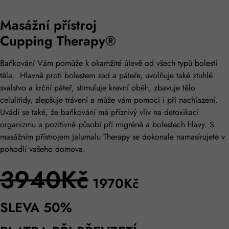
Masážní přístroj
Cupping Therapy®
Baňkování Vám pomůže k okamžité úlevě od všech typů bolestí
těla. Hlavně proti bolestem zad a páteře, uvolňuje také ztuhlé
svalstvo a krční páteř, stimuluje krevní oběh, zbavuje tělo
celulitidy, zlepšuje trávení a může vám pomoci i při nachlazení.
Uvádí se také, že baňkování má příznivý vliv na detoxikaci
organizmu a pozitivně působí při migréně a bolestech hlavy. S
masážním přístrojem Jalumalu Therapy se dokonale namasírujete v
pohodlí vašeho domova.
3940Kč
1970
Kč
SLEVA 50%