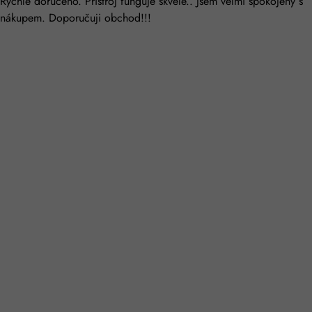
Rychle doručeno. Přístroj funguje skvěle.. Jsem velmi spokojený s
nákupem. Doporučuji obchod!!!