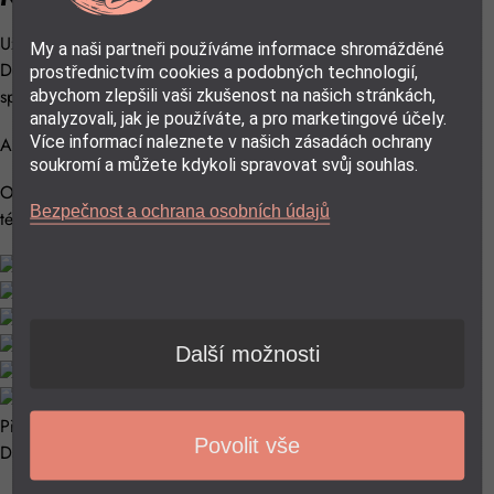
Už nemusíte utrácet za hodiny strávené v masážních salónech.
My a naši partneři používáme informace shromážděné
Dopřejte si doma maximální relax a uvolnění a přitom ušetříte
prostřednictvím cookies a podobných technologií,
spousty peněz!
abychom zlepšili vaši zkušenost na našich stránkách,
analyzovali, jak je používáte, a pro marketingové účely.
Více informací naleznete v našich zásadách ochrany
A co přímo masážní přístroj odstraňuje?
soukromí a můžete kdykoli spravovat svůj souhlas.
Odstraňuje svalové spazmy: to jsou křečovitě ztuhlé svaly. A díky
Bezpečnost a ochrana osobních údajů
této technologii se svalstvo dokonale prokrví a uvolní.
Další možnosti
Předchozí
Povolit vše
Další