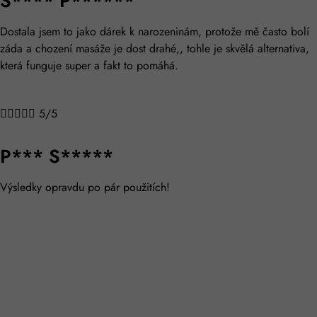
S**** P******
Dostala jsem to jako dárek k narozeninám, protože mě často bolí
záda a chození masáže je dost drahé,, tohle je skvělá alternativa,
která funguje super a fakt to pomáhá.





5/5
P*** S*****
Výsledky opravdu po pár použitích!