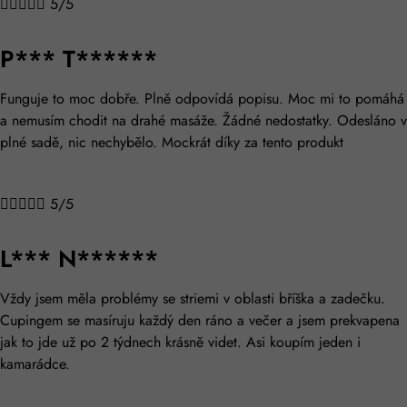





5/5
P*** T******
Funguje to moc dobře. Plně odpovídá popisu. Moc mi to pomáhá
a nemusím chodit na drahé masáže. Žádné nedostatky. Odesláno v
plné sadě, nic nechybělo. Mockrát díky za tento produkt





5/5
L*** N******
Vždy jsem měla problémy se striemi v oblasti bříška a zadečku.
Cupingem se masíruju každý den ráno a večer a jsem prekvapena
jak to jde už po 2 týdnech krásně videt. Asi koupím jeden i
kamarádce.