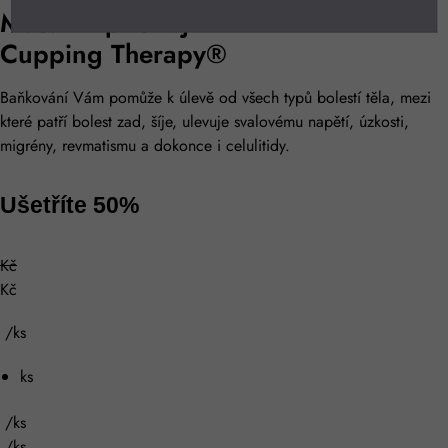
Masážní přístroj
Cupping Therapy®
Baňkování Vám pomůže k úlevě od všech typů bolestí těla, mezi
které patří bolest zad, šíje, ulevuje svalovému napětí, úzkosti,
migrény, revmatismu a dokonce i celulitidy.
Ušetříte 50%
Kč
Kč
/ks
ks
/ks
/ks