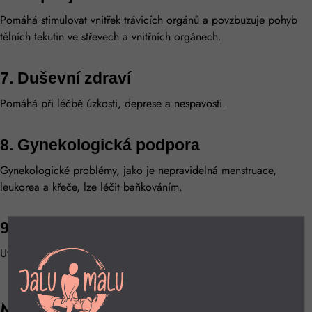
Pomáhá stimulovat vnitřek trávicích orgánů a povzbuzuje pohyb
tělních tekutin ve střevech a vnitřních orgánech.
7. Duševní zdraví
Pomáhá při léčbě úzkosti, deprese a nespavosti.
8. Gynekologická podpora
Gynekologické problémy, jako je nepravidelná menstruace,
leukorea a křeče, lze léčit baňkováním.
9. Ulevuje od bolesti hlavy a migrény
Uvolňuje napětí v ramenou, které způsobuje migrény.
Maséra máte kdykoli po ruce