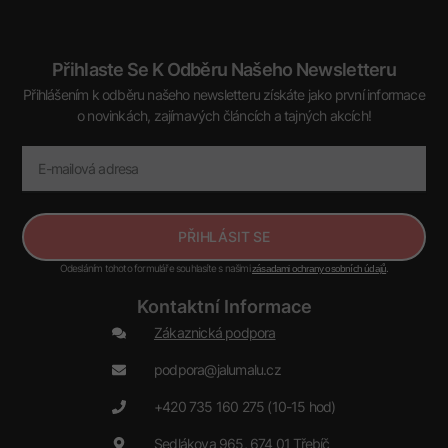
Přihlaste Se K Odběru Našeho Newsletteru
Přihlášením k odběru našeho newsletteru získáte jako první informace
o novinkách, zajímavých článcích a tajných akcích!
PŘIHLÁSIT SE
Odesláním tohoto formuláře souhlasíte s našimi
.
zásadami ochrany osobních údajů
Kontaktní Informace
Zákaznická podpora
podpora@jalumalu.cz
+420 735 160 275 (10-15 hod)
Sedlákova 965, 674 01 Třebíč