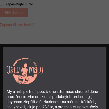
Zapamatujte si mě
Přihlásit se
Zapomněli jste heslo?
Vítejte v rodině Jalumalu!
Jsme zde, abychom vám usnadnili a
zpříjemnili péči o zdraví a krásu vašeho těla. Naše inovativní produkty
My a naši partneři používáme informace shromážděné
vám a vašim blízkým pomohou pohodlně dosáhnout zdravého těla,
prostřednictvím cookies a podobných technologií,
bez bolesti a s novou energií.
abychom zlepšili vaši zkušenost na našich stránkách,
analyzovali, jak je používáte, a pro marketingové účely.