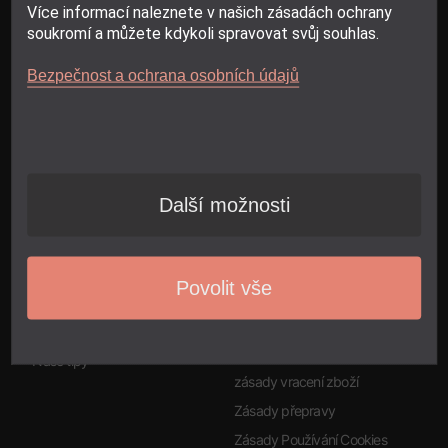
Objevte naši širokou nabídku a najděte ideální řešení pro své potřeby
Více informací naleznete v našich zásadách ochrany
– ať už hledáte úlevu pro záda, relaxaci po náročném dni, nebo
soukromí a můžete kdykoli spravovat svůj souhlas.
účinnou pomoc při bolestech kloubů.
Bezpečnost a ochrana osobních údajů
Zákaznický Servis
O Značce
Kontaktuje nás
Náš příběh
Často kladené dotazy
Volné pozice
Další možnosti
Přepravní informace
Naše vize a mise
Vrácení a výměna zboží
Příběhy zákazníků
Zásady
Sledování stavu objednávky
Povolit vše
Zásady ochrany osobních
Zdroje
údajů
Návody k produktům
Obchodní podmínky
Naše tipy
zásady vracení zboží
Zásady přepravy
Zásady Používání Cookies