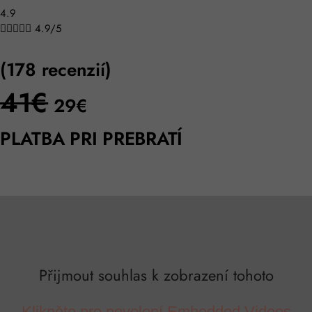
4.9





4.9/5
(178 recenzií)
41€
29
€
PLATBA PRI PREBRATÍ
Přijmout souhlas k zobrazení tohoto
Klikněte pro povolení Embedded Videos