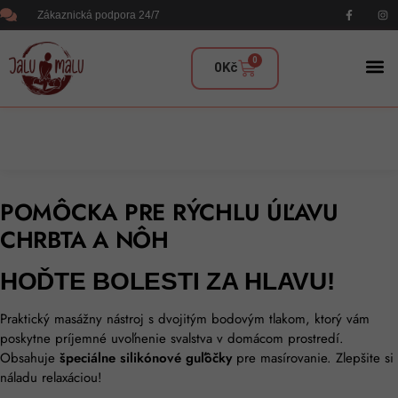
Zákaznická podpora 24/7
0
0
Kč
POMÔCKA PRE RÝCHLU ÚĽAVU
CHRBTA A NÔH
HOĎTE BOLESTI ZA HLAVU!
Praktický masážny nástroj s dvojitým bodovým tlakom, ktorý vám
poskytne príjemné uvoľnenie svalstva v domácom prostredí.
Obsahuje
špeciálne silikónové guľôčky
pre masírovanie. Zlepšite si
náladu relaxáciou!