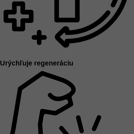
Urýchľuje regeneráciu