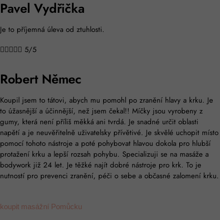
Pavel Vydřička
Je to příjemná úleva od ztuhlosti.





5/5
Robert Němec
Koupil jsem to tátovi, abych mu pomohl po zranění hlavy a krku. Je
to úžasnější a účinnější, než jsem čekal!! Míčky jsou vyrobeny z
gumy, která není příliš měkká ani tvrdá. Je snadné určit oblasti
napětí a je neuvěřitelně uživatelsky přívětivé. Je skvělé uchopit místo
pomocí tohoto nástroje a poté pohybovat hlavou dokola pro hlubší
protažení krku a lepší rozsah pohybu. Specializuji se na masáže a
bodywork již 24 let. Je těžké najít dobré nástroje pro krk. To je
nutností pro prevenci zranění, péči o sebe a občasné zalomení krku.
koupit masážní Pomůcku