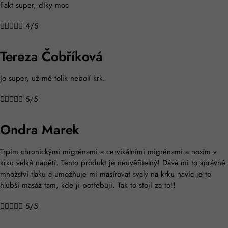
Fakt super, díky moc





4/5
Tereza Čobříková
Jo super, už mě tolik nebolí krk.





5/5
Ondra Marek
Trpím chronickými migrénami a cervikálními migrénami a nosím v
krku velké napětí. Tento produkt je neuvěřitelný! Dává mi to správné
množství tlaku a umožňuje mi masírovat svaly na krku navíc je to
hlubší masáž tam, kde ji potřebuji. Tak to stojí za to!!





5/5