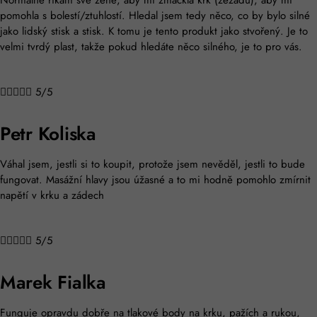
Normálně říkám své ženě, aby mi zmáčkla krk (zezadu), aby mi
pomohla s bolestí/ztuhlostí. Hledal jsem tedy něco, co by bylo silné
jako lidský stisk a stisk. K tomu je tento produkt jako stvořený. Je to
velmi tvrdý plast, takže pokud hledáte něco silného, ​​je to pro vás.





5/5
Petr Koliska
Váhal jsem, jestli si to koupit, protože jsem nevěděl, jestli to bude
fungovat. Masážní hlavy jsou úžasné a to mi hodně pomohlo zmírnit
napětí v krku a zádech





5/5
Marek Fialka
Funguje opravdu dobře na tlakové body na krku, pažích a rukou,