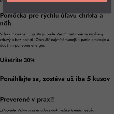
Další
Pomôcka pre rýchlu úľavu chrbta a
nôh
Vďaka masážnemu prístroju bude Váš chrbát správne uvoľnený,
zdravý a bez bolesti. Obvzlášť najzaťažovanejšie partie zrelaxuje a
dodá im potrebnú energiu.
Ušetríte 30%
Ponáhľajte sa, zostáva už iba 5 kusov
Preverené v praxi!
„Doprajte Vašim svalom odpočinok, vďaka tomuto vysoko