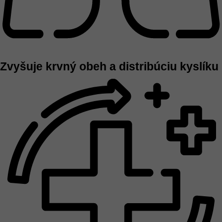
Zvyšuje krvný obeh a distribúciu kyslíku