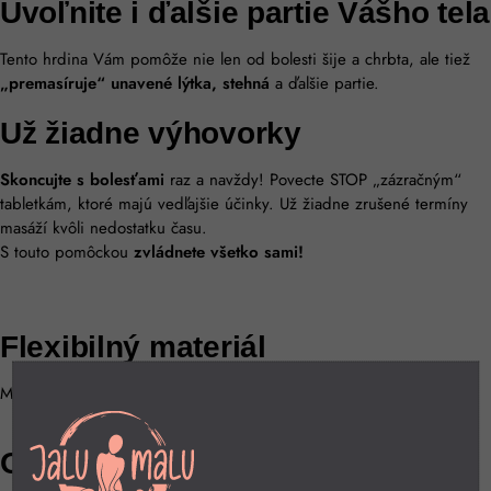
Uvoľnite i ďalšie partie Vášho tela​
Tento hrdina Vám pomôže nie len od bolesti šije a chrbta, ale tiež
„premasíruje“ unavené lýtka, stehná
a ďalšie partie.
Už žiadne výhovorky
Skoncujte s bolesťami
raz a navždy! Povecte STOP „zázračným“
tabletkám, ktoré majú vedľajšie účinky. Už žiadne zrušené termíny
masáží kvôli nedostatku času.
S touto pomôckou
zvládnete všetko sami!
Flexibilný materiál
Maximálna funkčnosť a pohodlnosť použitia.
Odnímateľné hlavy