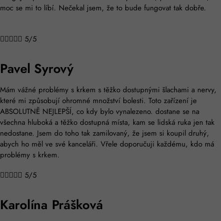
moc se mi to líbí. Nečekal jsem, že to bude fungovat tak dobře.





5/5
Pavel Syrový
Mám vážné problémy s krkem s těžko dostupnými šlachami a nervy,
které mi způsobují ohromné ​​množství bolesti. Toto zařízení je
ABSOLUTNĚ NEJLEPŠÍ, co kdy bylo vynalezeno. dostane se na
všechna hluboká a těžko dostupná místa, kam se lidská ruka jen tak
nedostane. Jsem do toho tak zamilovaný, že jsem si koupil druhý,
abych ho měl ve své kanceláři. Vřele doporučuji každému, kdo má
problémy s krkem.





5/5
Karolína Prášková