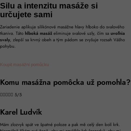
Silu a intenzitu masáže si
určujete sami​
Zariadenie aplikuje silikónové masážne hlavy hlboko do svalového
tkaniva. Táto
hlboká masáž
eliminuje svalové uzly, čím sa
uvoľnia
svaly
, zlepší sa krvný obeh a tým pádom se zvyšuje rozsah Vášho
pohybu.
Koupit masážní pomůcku
Komu masážna pomôcka už pomohla?





5/5
Karel Ludvík
Mám zlozvyk spát ve špatné poloze a pak mě celý den bolí krk.