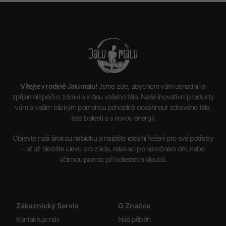
Vítejte v rodině Jalumalu!
Jsme zde, abychom vám usnadnili a
zpříjemnili péči o zdraví a krásu vašeho těla. Naše inovativní produkty
vám a vašim blízkým pomohou pohodlně dosáhnout zdravého těla,
bez bolesti a s novou energií.
Objevte naši širokou nabídku a najděte ideální řešení pro své potřeby
– ať už hledáte úlevu pro záda, relaxaci po náročném dni, nebo
účinnou pomoc při bolestech kloubů.
Zákaznický Servis
O Značce
Kontaktuje nás
Náš příběh