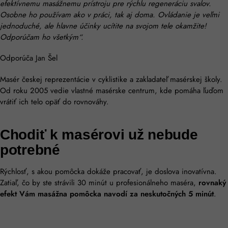
efektívnemu masážnemu prístroju pre rýchlu regeneráciu svalov.
Osobne ho používam ako v práci, tak aj doma. Ovládanie je veľmi
jednoduché, ale hlavne účinky ucítite na svojom tele okamžite!
Odporúčam ho všetkým“.
Odporúča Jan Šel
Masér českej reprezentácie v cyklistike a zakladateľ masérskej školy.
Od roku 2005 vedie vlastné masérske centrum, kde pomáha ľuďom
vrátiť ich telo opäť do rovnováhy.
Chodiť k masérovi už nebude
potrebné
Rýchlosť, s akou pomôcka dokáže pracovať, je doslova inovatívna.
Zatiaľ, čo by ste strávili 30 minút u profesionálneho maséra,
rovnaký
efekt Vám masážna pomôcka navodí za neskutočných 5 minút
.