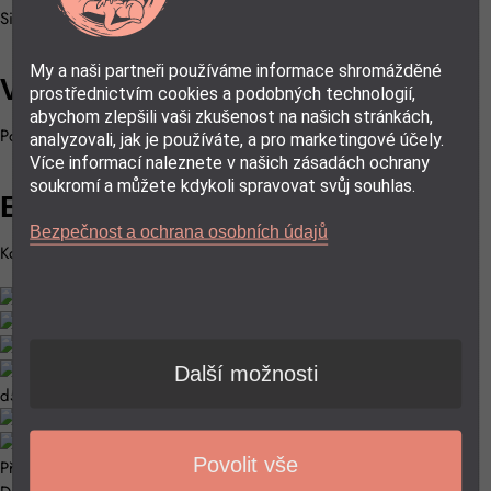
Silikónové hlavy sú odnímateľné a ľahko sa čistia.
My a naši partneři používáme informace shromážděné
Vždy po ruke
prostřednictvím cookies a podobných technologií,
abychom zlepšili vaši zkušenost na našich stránkách,
Pomôcka je veľmi ľahká a vďaka tomu prenosná.
analyzovali, jak je používáte, a pro marketingové účely.
Více informací naleznete v našich zásadách ochrany
soukromí a můžete kdykoli spravovat svůj souhlas.
Ergonomický dizajn
Bezpečnost a ochrana osobních údajů
Konštrukcia s ergonomickým tvarom písmena U.
Další možnosti
Povolit vše
Předchozí