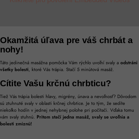
Okamžitá úľava pre váš chrbát a
nohy!
Táto jedinečná masážna pomôcka Vám rýchlo uvoľní svaly a
odstráni
všetky bolesti
, ktoré Vás trápia. Stačí 5 minútová masáž.
Cítite Vašu krčnú chrbticu?​
Tiež Vás trápia bolesti hlavy, migrény, únava a nevoľnosť? Dôvodom
sú ztuhnuté svaly v oblasti krčnej chrbtice. Je to tým, že sedíte
niekoľko hodín v jednej nehybnej polohe pri počítači. Vďaka tomu
vám svaly stuhnú.
Pritom stačí jedna masáž, svaly se uvoľnia a
bolesti zmiznú!