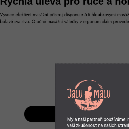
Rychlá úleva pro ruce a no
Vysoce efektivní masážní přístroj disponuje 5-ti hloubkovými masáž
bolavé svalstvo. Otočné masážní válečky v ergonomickém provedení
My a naši partneři používáme 
vaši zkušenost na našich stránk