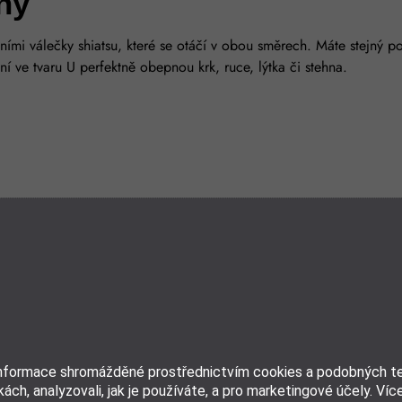
hy
ními válečky shiatsu, které se otáčí v obou směrech. Máte stejný p
 ve tvaru U perfektně obepnou krk, ruce, lýtka či stehna.
informace shromážděné prostřednictvím cookies a podobných tec
ách, analyzovali, jak je používáte, a pro marketingové účely. Víc