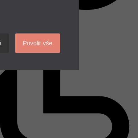
i
Povolit vše