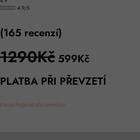
4.9





4.9/5
(165 recenzí)
1290Kč
599
Kč
PLATBA PŘI PŘEVZETÍ
Koupit Regenerační pomůcku