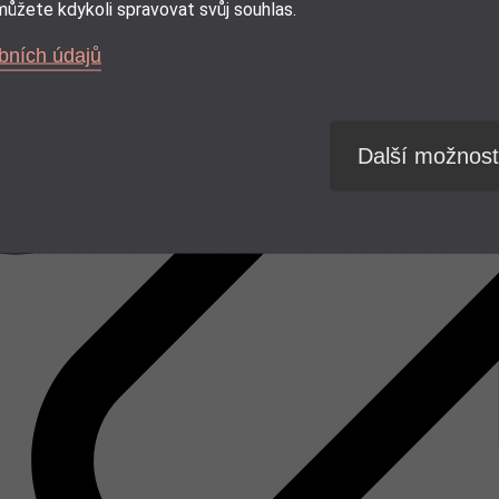
ůžete kdykoli spravovat svůj souhlas.
bních údajů
Další možnost