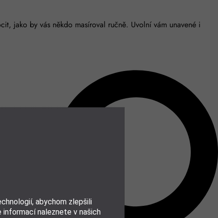
ocit, jako by vás někdo masíroval ručně. Uvolní vám unavené i
hnologií, abychom zlepšili
e informací naleznete v našich