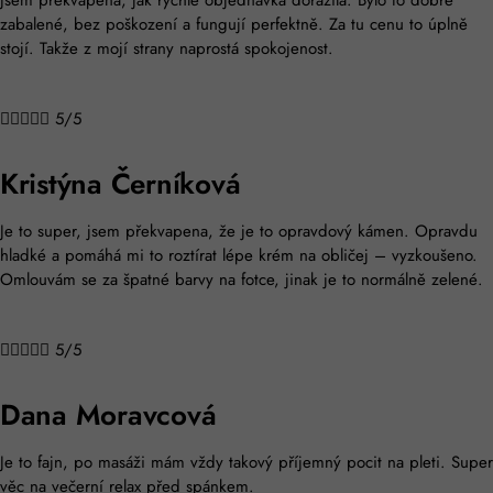
Jsem překvapena, jak rychle objednávka dorazila. Bylo to dobře
zabalené, bez poškození a fungují perfektně. Za tu cenu to úplně
stojí. Takže z mojí strany naprostá spokojenost.





5/5
Kristýna Černíková
Je to super, jsem překvapena, že je to opravdový kámen. Opravdu
hladké a pomáhá mi to roztírat lépe krém na obličej – vyzkoušeno.
Omlouvám se za špatné barvy na fotce, jinak je to normálně zelené.





5/5
Dana Moravcová
Je to fajn, po masáži mám vždy takový příjemný pocit na pleti. Super
věc na večerní relax před spánkem.