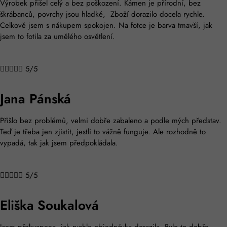
Výrobek přišel celý a bez poškození. Kámen je přírodní, bez
škrábanců, povrchy jsou hladké, Zboží dorazilo docela rychle.
Celkově jsem s nákupem spokojen. Na fotce je barva tmavší, jak
jsem to fotila za umělého osvětlení.





5/5
Jana Pánská
Přišlo bez problémů, velmi dobře zabaleno a podle mých představ.
Teď je třeba jen zjistit, jestli to vážně funguje. Ale rozhodně to
vypadá, tak jak jsem předpokládala.





5/5
Eliška Soukalová