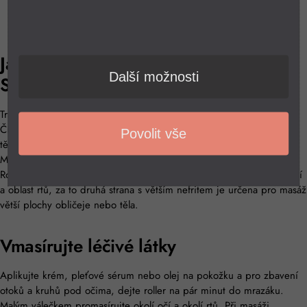
Jak na masáž tváře metodou Gua
Další možnosti
Sha?
Tradice masážního rolleru a minerálu sahá až do sedmého století v
Číně, kdy si místní lékaři uvědomili léčivou sílu a hojivé účinky
Povolit vše
těchto drahokamů. Masáž metodou Gua Sha je velice jednoduchá.
Masírujte si obličej jednou až dvakrát denně, po dobu 3-5 min.
Roller má dva velikostní válečky. Menší část je vhodná pro oční okolí
a oblast rtů, za to druhá strana s větším nefritem je určena pro masáž
větší plochy obličeje nebo těla.
Vmasírujte léčivé látky
Aplikujte krém, pleťové sérum nebo olej na pokožku a pro zbavení
otoků a kruhů pod očima, dejte roller na pár minut do mrazáku.
Malým válečkem promasírujte okolí očí a okolí rtů. Při masáži