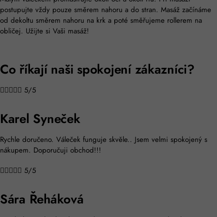
postupujte vždy pouze směrem nahoru a do stran. Masáž začínáme
od dekoltu směrem nahoru na krk a poté směřujeme rollerem na
obličej. Užijte si Vaši masáž!
Co říkají naši spokojení zákazníci?





5/5
Karel Syneček
Rychle doručeno. Váleček funguje skvěle.. Jsem velmi spokojený s
nákupem. Doporučuji obchod!!!





5/5
Sára Řeháková