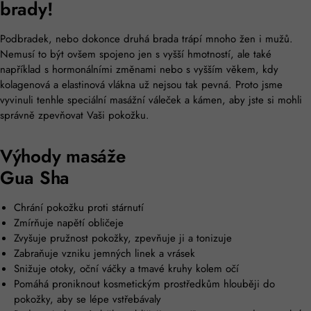
brady!
Podbradek, nebo dokonce druhá brada trápí mnoho žen i mužů.
Nemusí to být ovšem spojeno jen s vyšší hmotností, ale také
například s hormonálními změnami nebo s vyšším věkem, kdy
kolagenová a elastinová vlákna už nejsou tak pevná. Proto jsme
vyvinuli tenhle speciální masážní váleček a kámen, aby jste si mohli
správně zpevňovat Vaši pokožku.
Výhody masáže
Gua Sha
Chrání pokožku proti stárnutí
Zmírňuje napětí obličeje
Zvyšuje pružnost pokožky, zpevňuje ji a tonizuje
Zabraňuje vzniku jemných linek a vrásek
Snižuje otoky, oční váčky a tmavé kruhy kolem očí
Pomáhá proniknout kosmetickým prostředkům hlouběji do
pokožky, aby se lépe vstřebávaly