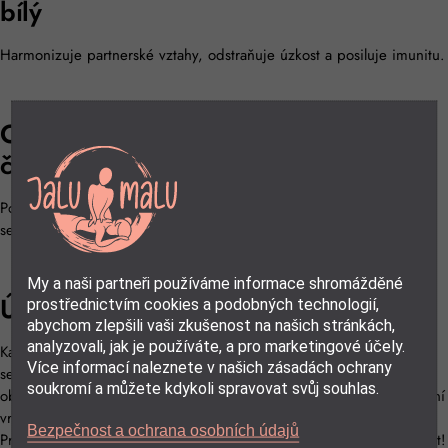
bílý
Harmonizuje partnerské vztahy, odstraňuje úzkost a posiluje imunitu.
Obsidián
černý
Posiluje obranyschopnost, dodává sebedůvěru a zvyšuje
sebevědomí.
My a naši partneři používáme informace shromážděné
Účinky masáže poznáte okamžitě
prostřednictvím cookies a podobných technologií,
abychom zlepšili vaši zkušenost na našich stránkách,
analyzovali, jak je používáte, a pro marketingové účely.
Každodenní napětí a stres se podepisuje na Vašem obličeji tak, že
Více informací naleznete v našich zásadách ochrany
se vám vytvoří ztuhlý a přísný výraz. Při pravidelné masáži jsou
soukromí a můžete kdykoli spravovat svůj souhlas.
obličejové svaly uvolňovány a dochází ke změkčení výrazu, zjemnění
vrásek a znatelnému zlepšení celkového vzhledu obličeje.
Bezpečnost a ochrana osobních údajů
Pravidelnou masáží budete krásní a Vaše pleť bude opět znovu zářit!