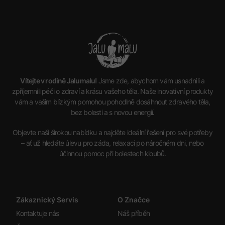
Vítejte v rodině Jalumalu!
Jsme zde, abychom vám usnadnili a
zpříjemnili péči o zdraví a krásu vašeho těla. Naše inovativní produkty
vám a vašim blízkým pomohou pohodlně dosáhnout zdravého těla,
bez bolesti a s novou energií.
Objevte naši širokou nabídku a najděte ideální řešení pro své potřeby
– ať už hledáte úlevu pro záda, relaxaci po náročném dni, nebo
účinnou pomoc při bolestech kloubů.
Zákaznický Servis
O Značce
Kontaktuje nás
Náš příběh