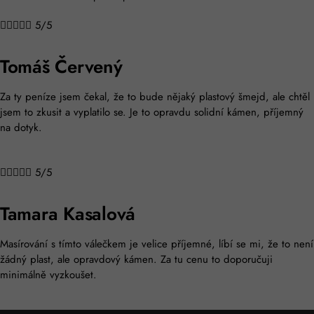





5/5
Tomáš Červený
Za ty peníze jsem čekal, že to bude nějaký plastový šmejd, ale chtěl
jsem to zkusit a vyplatilo se. Je to opravdu solidní kámen, příjemný
na dotyk.





5/5
Tamara Kasalová
Masírování s tímto válečkem je velice příjemné, líbí se mi, že to není
žádný plast, ale opravdový kámen. Za tu cenu to doporučuji
minimálně vyzkoušet.