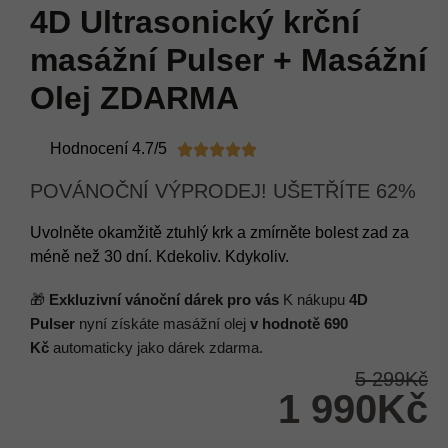
4D Ultrasonický krční
masážní Pulser + Masážní
Olej ZDARMA
Hodnocení 4.7/5





POVÁNOČNÍ VÝPRODEJ! UŠETŘÍTE 62%
Uvolněte okamžitě ztuhlý krk a zmírněte bolest zad za
méně než 30 dní. Kdekoliv. Kdykoliv.
🎁
Exkluzivní vánoční dárek pro vás
K nákupu
4D
Pulser
nyní získáte masážní olej
v hodnotě 690
Kč
automaticky jako dárek zdarma.
5 299Kč
1 990Kč