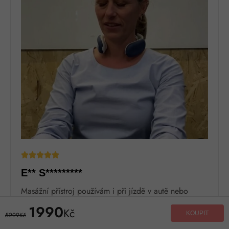





E** S*********
Masážní přístroj používám i při jízdě v autě nebo
autobuse! Jsem moc spokojená.
1990
Kč
KOUPIT
5299Kč