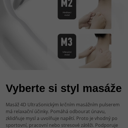
Vyberte si styl masáže
Masáž 4D UltraSonickým krčním masážním pulserem
má relaxační účinky. Pomáhá odbourat únavu,
zklidňuje mysl a uvolňuje napětí. Proto je vhodný po
sportovní, pracovní nebo stresové zátěži. Podporuje