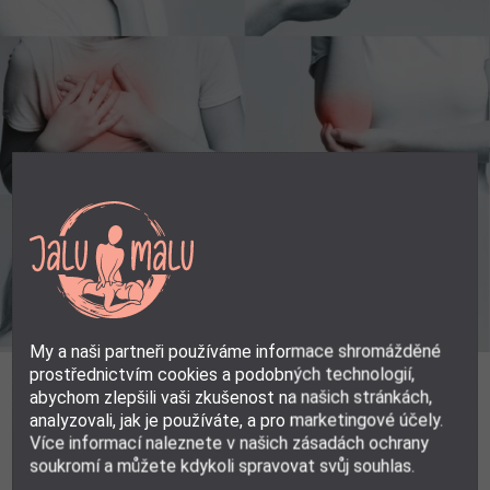
My a naši partneři používáme informace shromážděné
prostřednictvím cookies a podobných technologií,
abychom zlepšili vaši zkušenost na našich stránkách,
… uvolní napětí
analyzovali, jak je používáte, a pro marketingové účely.
Více informací naleznete v našich zásadách ochrany
soukromí a můžete kdykoli spravovat svůj souhlas.
Zažijete naprosto uvolňující pocit prostřednictvím