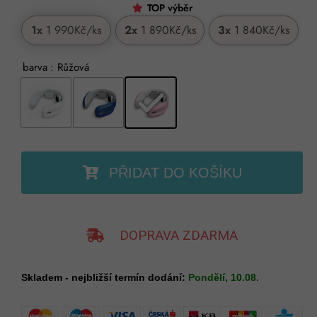
TOP výběr
1x
1 990Kč
/ks
2x
1 890Kč
/ks
3x
1 840Kč
/ks
barva
: Růžová
PŘIDAT DO KOŠÍKU
DOPRAVA ZDARMA
Skladem - nejbližší termín dodání:
Pondělí, 10.08.