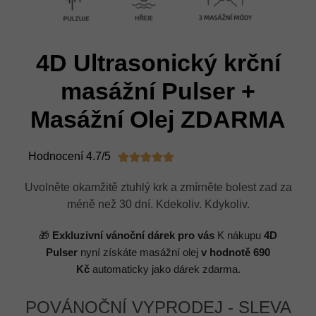
4D Ultrasonický krční
masážní Pulser +
Masážní Olej ZDARMA
Hodnocení 4.7/5





Uvolněte okamžitě ztuhlý krk a zmírněte bolest zad za
méně než 30 dní. Kdekoliv. Kdykoliv.
🎁
Exkluzivní vánoční dárek pro vás
K nákupu
4D
Pulser
nyní získáte masážní olej
v hodnotě 690
Kč
automaticky jako dárek zdarma.
POVÁNOČNÍ VYPRODEJ - SLEVA