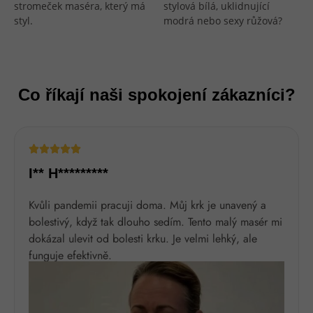
stromeček maséra, který má
stylová bílá, uklidnující
styl.
modrá nebo sexy růžová?
Co říkají naši spokojení zákazníci?





I** H*********
Kvůli pandemii pracuji doma. Můj krk je unavený a
bolestivý, když tak dlouho sedím. Tento malý masér mi
dokázal ulevit od bolesti krku. Je velmi lehký, ale
funguje efektivně.