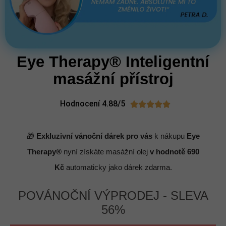
Eye Therapy® Inteligentní
masážní přístroj
Hodnocení 4.88/5





🎁
Exkluzivní vánoční dárek pro vás
k
nákupu
Eye
Therapy®
nyní získáte masážní olej
v hodnotě 690
Kč
automaticky jako dárek zdarma.
POVÁNOČNÍ VÝPRODEJ - SLEVA
56%