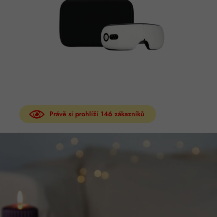
Právě si prohlíží
146
zákazníků