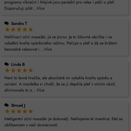
programy vibrační i hřejivé jsou parádní pro relax i péči o pleť.
Doporučuji přát
...Více
Sandra T
Nahřívací oční masažér, já se picnu. Je to šikovná věcička i na
vyladění kvality spánkového režimu. Pečuje o pleť a dá se brýlemi
bezvadně relaxovat i
...Více
Linda B
Není to levná hračka, ale absolutně mi vyladila kvalitu spánku a
usínání. A manželka si chválí, že se jí zlepšila pleť v očním okolí,
eliminovalo to o
...Více
Strnad J
Inteligentní oční masažér je dokonalý. Nelitujeme té investice. Stal se
oblíbencem v naší domácnosti.