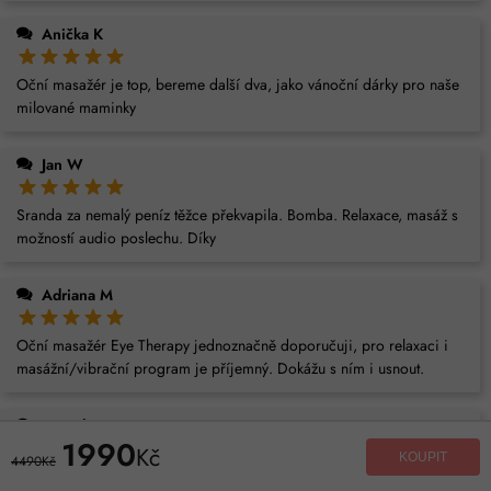
Anička K
Oční masažér je top, bereme další dva, jako vánoční dárky pro naše
milované maminky
Jan W
Sranda za nemalý peníz těžce překvapila. Bomba. Relaxace, masáž s
možností audio poslechu. Díky
Adriana M
Oční masažér Eye Therapy jednoznačně doporučuji, pro relaxaci i
masážní/vibrační program je příjemný. Dokážu s ním i usnout.
Daniel M
1990
Kč
KOUPIT
4490Kč
Brýle mám už delší dobu a nemůžu si stěžovat! Vždy dokážou