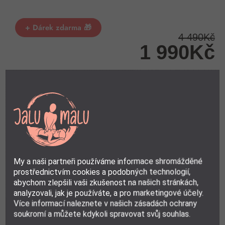
+ Dárek zdarma 🎁
4 490Kč
1 990Kč
TOP výběr
1x
1 990Kč
/ks
2x
1 890Kč
/ks
3x
1 840Kč
/ks
barva
: Bílá
My a naši partneři používáme informace shromážděné
prostřednictvím cookies a podobných technologií,
abychom zlepšili vaši zkušenost na našich stránkách,
analyzovali, jak je používáte, a pro marketingové účely.
PŘIDAT DO KOŠÍKU
Více informací naleznete v našich zásadách ochrany
soukromí a můžete kdykoli spravovat svůj souhlas.