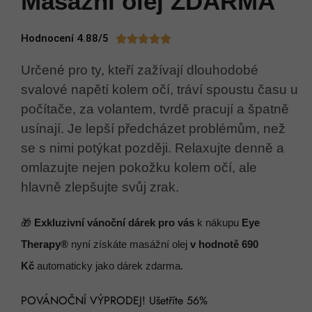
Masážní olej ZDARMA
Hodnocení 4.88/5





Určené pro ty, kteří zažívají dlouhodobé
svalové napětí kolem očí, tráví spoustu času u
počítače, za volantem, tvrdě pracují a špatně
usínají. Je lepší předcházet problémům, než
se s nimi potýkat později. Relaxujte denně a
omlazujte nejen pokožku kolem očí, ale
hlavně zlepšujte svůj zrak.
🎁
Exkluzivní vánoční dárek pro vás
k
nákupu
Eye
Therapy®
nyní získáte masážní olej
v hodnotě 690
Kč
automaticky jako dárek zdarma.
POVÁNOČNÍ VÝPRODEJ! Ušetříte 56%