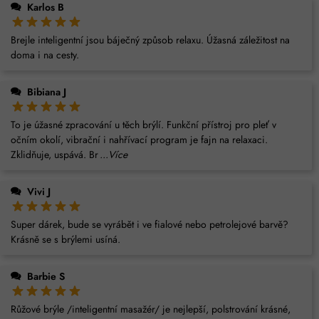
Karlos B
Brejle inteligentní jsou báječný způsob relaxu. Úžasná záležitost na
doma i na cesty.
Bibiana J
To je úžasné zpracování u těch brýlí. Funkční přístroj pro pleť v
očním okolí, vibrační i nahřívací program je fajn na relaxaci.
Zklidňuje, uspává. Br
...Více
Vivi J
Super dárek, bude se vyrábět i ve fialové nebo petrolejové barvě?
Krásně se s brýlemi usíná.
Barbie S
Růžové brýle /inteligentní masažér/ je nejlepší, polstrování krásné,