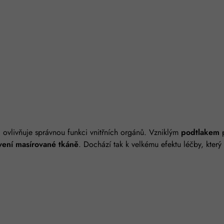
 ovlivňuje správnou funkci vnitřních orgánů. Vzniklým
podtlakem
p
vení masírované tkáně
. Dochází tak k velkému efektu léčby, kter