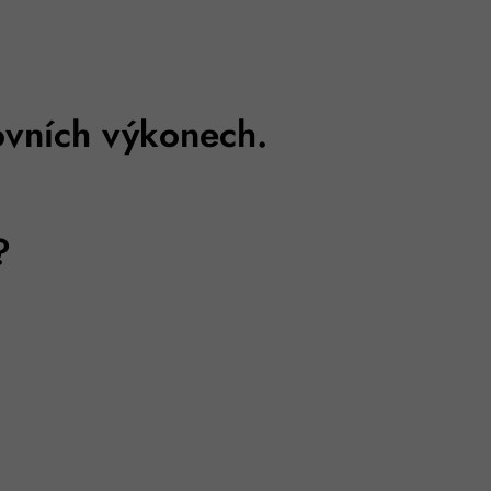
tovních výkonech.
?