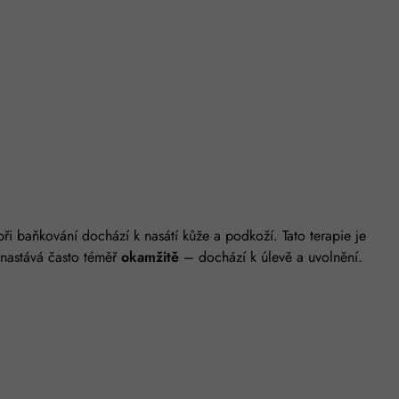
ři baňkování dochází k nasátí kůže a podkoží. Tato terapie je
ý nastává často téměř
okamžitě
– dochází k úlevě a uvolnění.