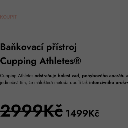
KOUPIT
Baňkovací přístroj
Cupping Athletes®
Cupping Athletes
odstraňuje bolest zad, pohybového aparátu
a
jedinečná tím, že málokterá metoda docílí tak
intenzivního prokr
2999Kč
1499
Kč