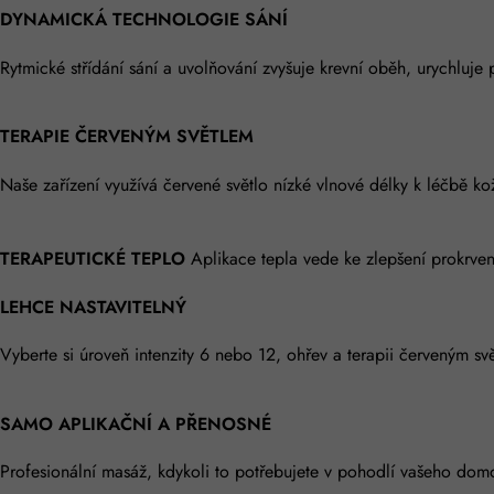
DYNAMICKÁ TECHNOLOGIE SÁNÍ
Rytmické střídání sání a uvolňování zvyšuje krevní oběh, urychluje 
TERAPIE ČERVENÝM SVĚTLEM
Naše zařízení využívá červené světlo nízké vlnové délky k léčbě ko
TERAPEUTICKÉ TEPLO
Aplikace tepla vede ke zlepšení prokrven
LEHCE NASTAVITELNÝ
Vyberte si úroveň intenzity 6 nebo 12, ohřev a terapii červeným sv
SAMO APLIKAČNÍ A PŘENOSNÉ
Profesionální masáž, kdykoli to potřebujete v pohodlí vašeho do