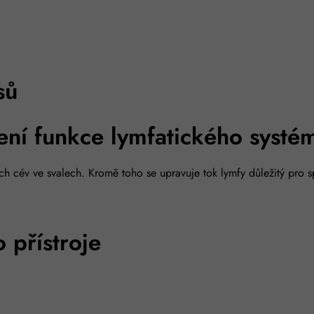
sů
šení funkce lymfatického systé
ních cév ve svalech. Kromě toho se upravuje tok lymfy důležitý pro 
 přístroje