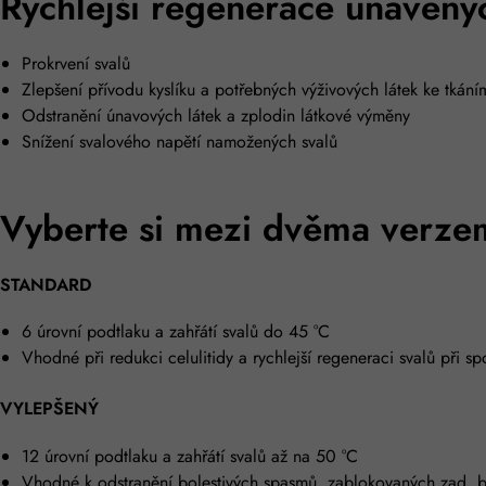
Rychlejší regenerace unavený
Prokrvení svalů
Zlepšení přívodu kyslíku a potřebných výživových látek ke tkání
Odstranění únavových látek a zplodin látkové výměny
Snížení svalového napětí namožených svalů
Vyberte si mezi dvěma verzem
STANDARD
6 úrovní podtlaku a zahřátí svalů do 45 °C
Vhodné při redukci celulitidy a rychlejší regeneraci svalů při sp
VYLEPŠENÝ
12 úrovní podtlaku a zahřátí svalů až na 50 °C
Vhodné k odstranění bolestivých spasmů, zablokovaných zad, bole