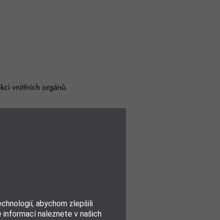
kci vnitřních orgánů.
hnologií, abychom zlepšili
e informací naleznete v našich