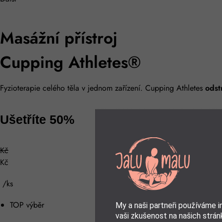
Masážní přístroj
Cupping Athletes®
Fyzioterapie celého těla v jednom zařízení. Cupping Athletes
odst
Ušetříte 50%
Kč
Kč
/ks
TOP výběr
My a naši partneři používáme 
vaši zkušenost na našich stránk