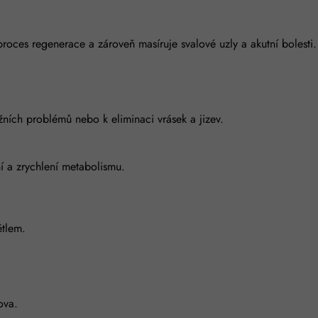
proces regenerace a zároveň masíruje svalové uzly a akutní bolesti.
žních problémů nebo k eliminaci vrásek a jizev.
í a zrychlení metabolismu.
ětlem.
mova.