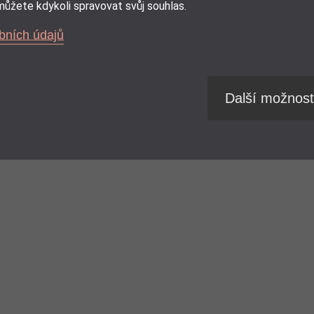
ůžete kdykoli spravovat svůj souhlas.
bních údajů
Další možnost