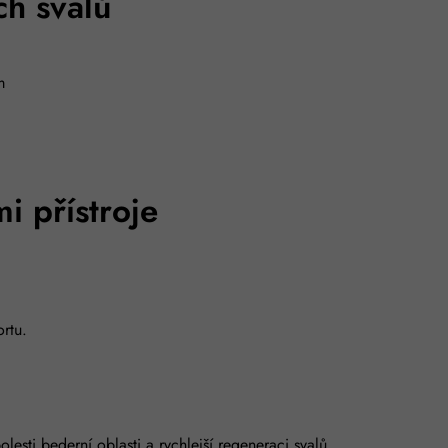
ch svalů
m
i přístroje
ortu.
sti bederní oblasti a rychlejší regeneraci svalů.