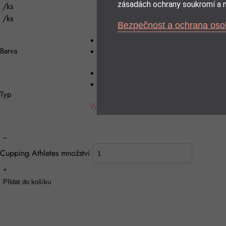
zásadách ochrany soukromí a m
/ks
/ks
Bezpečnost a ochrana oso
Barva
Standard (6 stupňů intenzity)
Vylepšený (12 stupňů intenzity)
Typ
Vyčistit
–
Cupping Athletes množství
+
Přidat do košíku