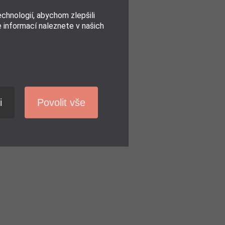
hnologií, abychom zlepšili
e informací naleznete v našich
i
Povolit vše