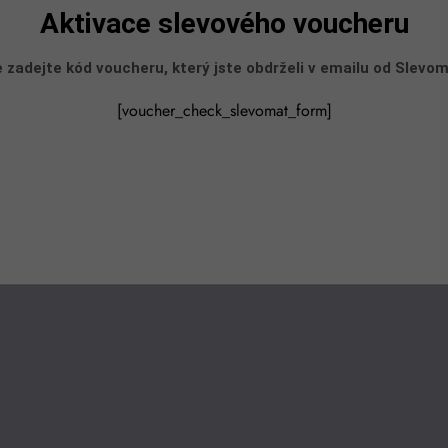
Aktivace slevového voucheru​
 zadejte kód voucheru, který jste obdrželi v emailu od Slevo
[voucher_check_slevomat_form]