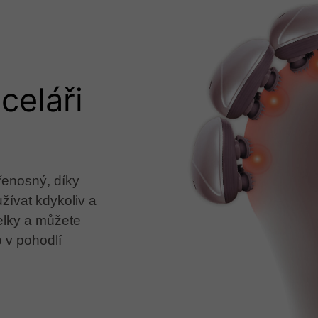
celáři
přenosný, díky
žívat kdykoliv a
belky a můžete
o v pohodlí