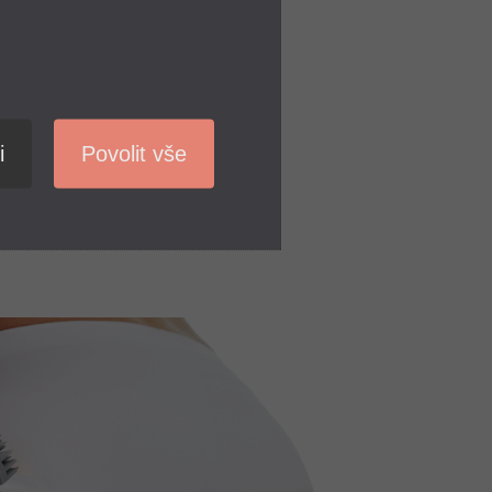
i a únavou. Pomocí masážního
nění vlasové pokožky, což má
st hlavy. Přístroj je také
relaxace a odpočinku, které
ní.
i
Povolit vše