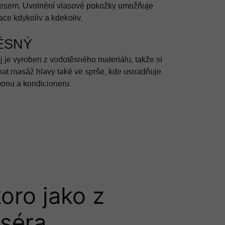
esem. Uvolnění vlasové pokožky umožňuje
ce kdykoliv a kdekoliv.
ĚSNÝ
j je vyroben z vodotěsného materiálu, takže si
at masáž hlavy také ve sprše, kde usnadňuje
onu a kondicioneru.
oro jako z
séra​