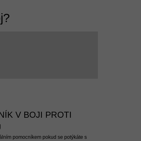
j?
ÍK V BOJI PROTI
U
eálním pomocníkem pokud se potýkáte s