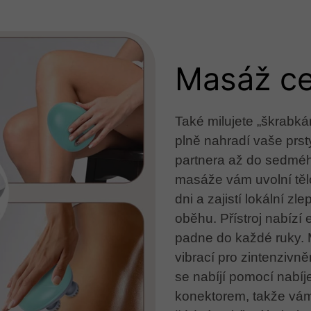
Masáž ce
Také milujete „škrabkán
plně nahradí vaše prs
partnera až do sedméh
masáže vám uvolní tě
dni a zajistí lokální z
oběhu. Přístroj nabízí 
padne do každé ruky. M
vibrací pro zintenzivn
se nabíjí pomocí nabí
konektorem, takže vám