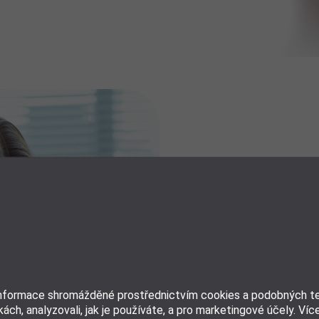
Řekněte
bolesti h
migrénám
informace shromážděné prostřednictvím cookies a podobných tec
Migrény a bolesti hlav
ách, analyzovali, jak je používáte, a pro marketingové účely. Víc