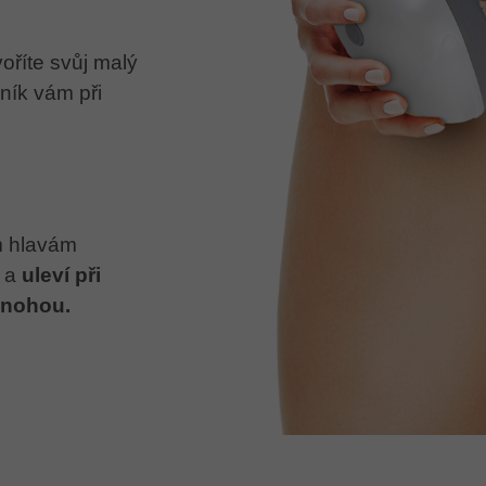
oříte svůj malý
ník vám při
m hlavám
 a
uleví při
 nohou.