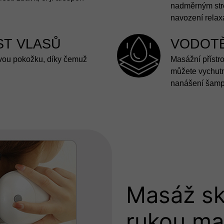
nadměrným str
navození relaxa
T VLASŮ
VODOT
ovou pokožku, díky čemuž
Masážní přístro
můžete vychutn
nanášení šamp
Masáž sk
rukou ma