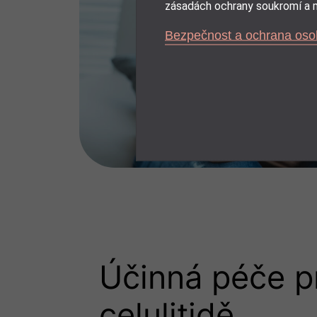
zásadách ochrany soukromí a m
Bezpečnost a ochrana oso
Účinná péče pr
celulitidě