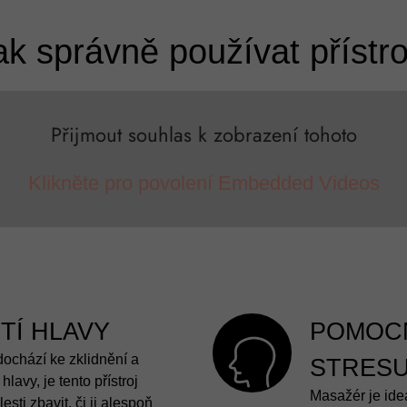
ak správně používat přístro
Přijmout souhlas k zobrazení tohoto
Klikněte pro povolení Embedded Videos
TÍ HLAVY
POMOCN
ochází ke zklidnění a
STRES
hlavy, je tento přístroj
Masažér je id
sti zbavit, či ji alespoň