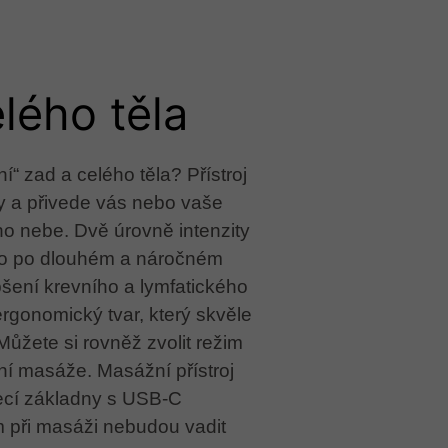
lého těla
í“ zad a celého těla? Přístroj
ty a přivede vás nebo vaše
o nebe. Dvě úrovně intenzity
lo po dlouhém a náročném
lepšení krevního a lymfatického
ergonomický tvar, který skvěle
ůžete si rovněž zvolit režim
ění masáže. Masážní přístroj
jecí základny s USB-C
 při masáži nebudou vadit