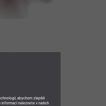
 sbohem
lavy a
​
hnologií, abychom zlepšili
y jsou často způsobené
e informací naleznete v našich