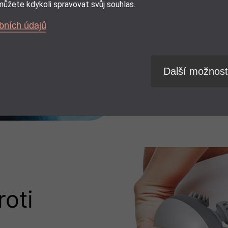
stresujícími situacem
ůžete kdykoli spravovat svůj souhlas.
přístroje dojde k uvol
bních údajů
pozitivní účinky na bole
výborný pro navození 
podpoří celkové uvolně
Další možnost
oti