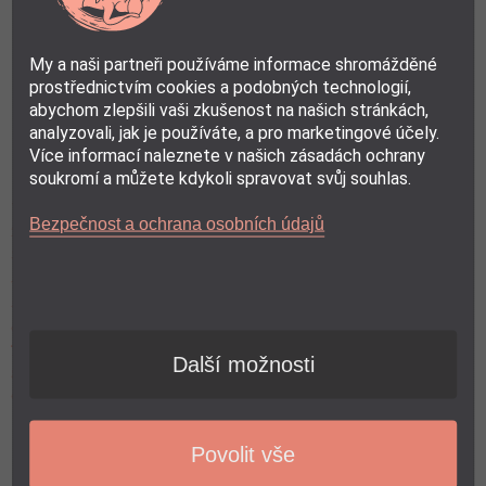
certifikát o absolvování
podpora lektora, kdykoli si nebudete vědět rady
efektivní videa si přehrajete na vaší chytré televizi, PC, nebo
My a naši partneři používáme informace shromážděné
jakémkoli zařízení v pohodlí domova
prostřednictvím cookies a podobných technologií,
abychom zlepšili vaši zkušenost na našich stránkách,
analyzovali, jak je používáte, a pro marketingové účely.
Více informací naleznete v našich zásadách ochrany
OBSAH KURZU:
soukromí a můžete kdykoli spravovat svůj souhlas.
1. Úvod do kurzu
Bezpečnost a ochrana osobních údajů
2. Masáž miminka – dolní končetiny
3. Masáž miminka – bříško
4. Masáž miminka – hrudníček
NÁHLED LEKCE ZDARMA
5. Masáž miminka – horní končetiny
6. Masáž miminka – hlavička
7. Masáž miminka – zádíčka
Další možnosti
8. Masáž miminka – dolní končetiny zezadu
9. Masáž miminka – zadeček
Povolit vše