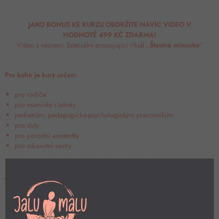
JAKO BONUS KE KURZU OBDRŽÍTE NAVÍC VIDEO V
HODNOTĚ 499 KČ ZDARMA!
Video s názvem: Speciální propojující rituál „
Štastné miminko
“
Pro koho je kurz určen:
pro rodiče
pro maminky i tatínky
pediatrům, pedagogicko-psychologickým pracovníkům
pro duly
pro porodní asistentky
pro zdravotní sestry
Jak funguje online kurz:
neomezený přístup do kurzu na 1 rok
studujete podle vlastního tempa, kdykoliv a kdekoliv
moderní a online výukový systém