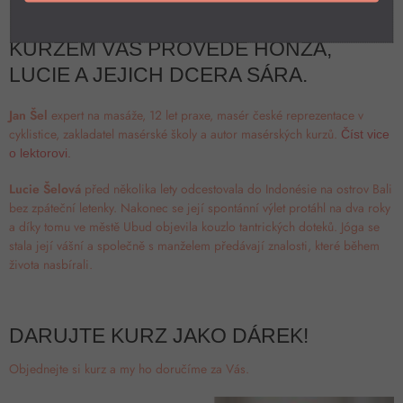
KURZEM VÁS PROVEDE HONZA,
LUCIE A JEJICH DCERA SÁRA.
Jan Šel
expert na masáže, 12 let praxe, masér české reprezentace v
cyklistice, zakladatel masérské školy a autor masérských kurzů.
Číst vice
o lektorovi.
Lucie Šelová
před několika lety odcestovala do Indonésie na ostrov Bali
bez zpáteční letenky. Nakonec se její spontánní výlet protáhl na dva roky
a díky tomu ve městě Ubud objevila kouzlo tantrických doteků. Jóga se
stala její vášní a společně s manželem předávají znalosti, které během
života nasbírali.
DARUJTE KURZ JAKO DÁREK!
Objednejte si kurz a my ho doručíme za Vás.