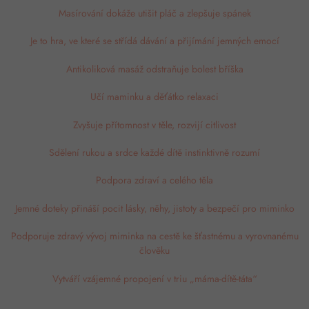
Masírování dokáže utišit pláč a zlepšuje spánek
Je to hra, ve které se střídá dávání a přijímání jemných emocí
Antikoliková masáž odstraňuje bolest bříška
Učí maminku a děťátko relaxaci
Zvyšuje přítomnost v těle, rozvijí citlivost
Sdělení rukou a srdce každé dítě instinktivně rozumí
Podpora zdraví a celého těla
Jemné doteky přináší pocit lásky, něhy, jistoty a bezpečí pro miminko
Podporuje zdravý vývoj miminka na cestě ke šťastnému a vyrovnanému
člověku
Vytváří vzájemné propojení v triu „máma-dítě-táta“