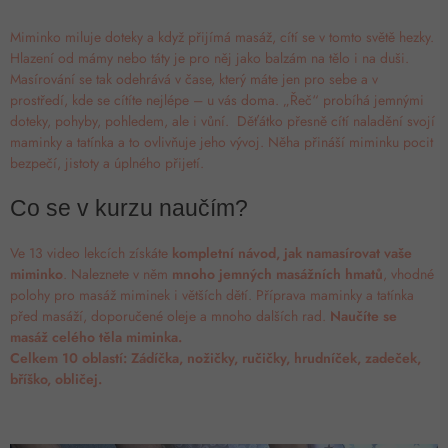
Miminko miluje doteky a když přijímá masáž, cítí se v tomto světě hezky.
Hlazení od mámy nebo táty je pro něj jako balzám na tělo i na duši.
Masírování se tak odehrává v čase, který máte jen pro sebe a v
prostředí, kde se cítíte nejlépe – u vás doma. „Řeč“ probíhá jemnými
doteky, pohyby, pohledem, ale i vůní. Děťátko přesně cítí naladění svojí
maminky a tatínka a to ovlivňuje jeho vývoj. Něha přináší miminku pocit
bezpečí, jistoty a úplného přijetí.
Co se v kurzu naučím?
Ve 13 video lekcích získáte
kompletní návod, jak namasírovat vaše
miminko
. Naleznete v něm
mnoho jemných masážních hmatů
, vhodné
polohy pro masáž miminek i větších dětí. Příprava maminky a tatínka
před masáží, doporučené oleje a mnoho dalších rad.
Naučíte se
masáž celého těla miminka.
Celkem 10 oblastí:
Zádíčka, nožičky, ručičky, hrudníček, zadeček,
bříško, obličej.