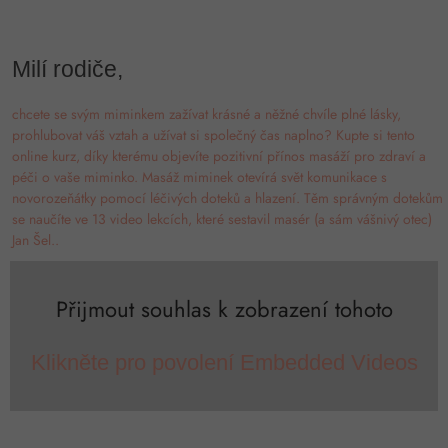
Milí rodiče,
chcete se svým miminkem zažívat krásné a něžné chvíle plné lásky,
prohlubovat váš vztah a užívat si společný čas naplno? Kupte si tento
online kurz, díky kterému objevíte pozitivní přínos masáží pro zdraví a
péči o vaše miminko. Masáž miminek otevírá svět komunikace s
novorozeňátky pomocí léčivých doteků a hlazení. Těm správným dotekům
se naučíte ve 13 video lekcích, které sestavil masér (a sám vášnivý otec)
Jan Šel..
Přijmout souhlas k zobrazení tohoto
Klikněte pro povolení Embedded Videos